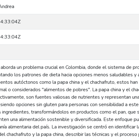
Andrea
4:33:04Z
4:33:04Z
 aborda un problema crucial en Colombia, donde el sistema de pro
tando los patrones de dieta hacia opciones menos saludables y al
mentos autóctonos como la papa china y el chachafruto, estos han
mal o considerados "alimentos de pobres". La papa china y el chach
ctivamente, son fuentes valiosas de nutrientes y representan una a
o siendo opciones sin gluten para personas con sensibilidad a es
os ingredientes, transformándolos en productos como el pan, que 
ten una alimentación sostenible y diversificada. Este enfoque pue
ía alimentaria del país. La investigación se centró en identificar l
del chachafruto y la papa china, describir las técnicas y el proceso