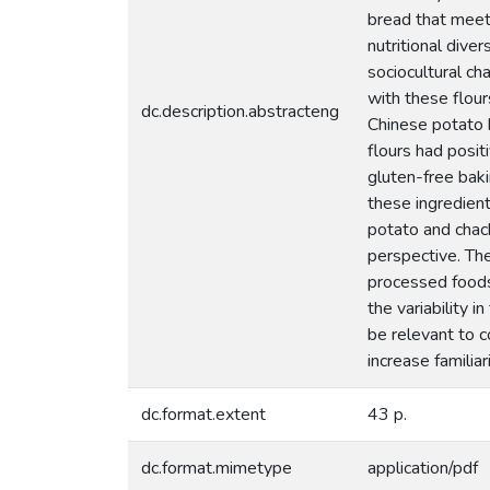
bread that meet
nutritional dive
sociocultural ch
with these flou
dc.description.abstracteng
Chinese potato h
flours had posit
gluten-free bak
these ingredient
potato and chach
perspective. Th
processed foods.
the variability 
be relevant to 
increase familiar
dc.format.extent
43 p.
dc.format.mimetype
application/pdf