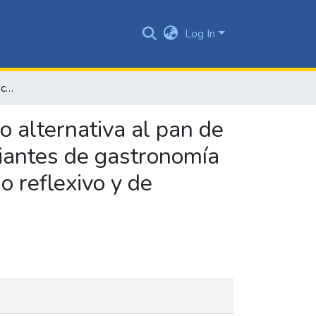
Log In
Elaboración de un pan de chachafruto y papa china como alternativa al pan de trigo para promover su utilización en un grupo de estudiantes de gastronomía de la Universidad Javeriana Cali por medio de un espacio reflexivo y de degustación
 alternativa al pan de
diantes de gastronomía
o reflexivo y de