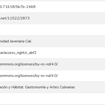
g/10.71618/5b7b-2468
dle.net/11522/2873
rsidad Javeriana Cali
coar/access_right/c_abf2
ecommons.org/licenses/by-nc-nd/4.0/
ecommons.org/licenses/by-nc-nd/4.0/
ción y Hábitat. Gastronomía y Artes Culinarias