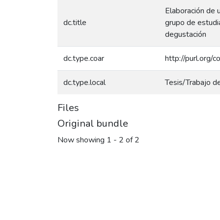
Elaboración de u
dc.title
grupo de estudi
degustación
dc.type.coar
http://purl.org/
dc.type.local
Tesis/Trabajo d
Files
Original bundle
Now showing
1 - 2 of 2