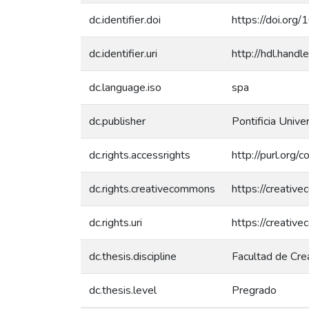
dc.identifier.doi
https://doi.or
dc.identifier.uri
http://hdl.han
dc.language.iso
spa
dc.publisher
Pontificia Unive
dc.rights.accessrights
http://purl.org/
dc.rights.creativecommons
https://creativ
dc.rights.uri
https://creativ
dc.thesis.discipline
Facultad de Crea
dc.thesis.level
Pregrado