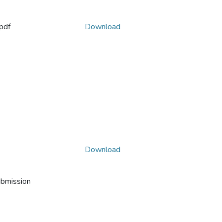
pdf
Download
Download
ubmission