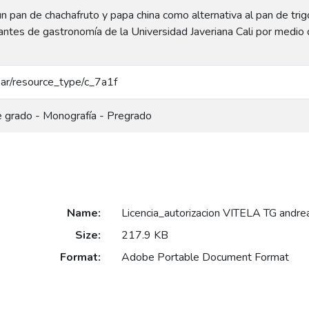
n pan de chachafruto y papa china como alternativa al pan de trig
antes de gastronomía de la Universidad Javeriana Cali por medio 
coar/resource_type/c_7a1f
e grado - Monografía - Pregrado
Name:
Licencia_autorizacion VITELA TG andrea
Size:
217.9 KB
Format:
Adobe Portable Document Format