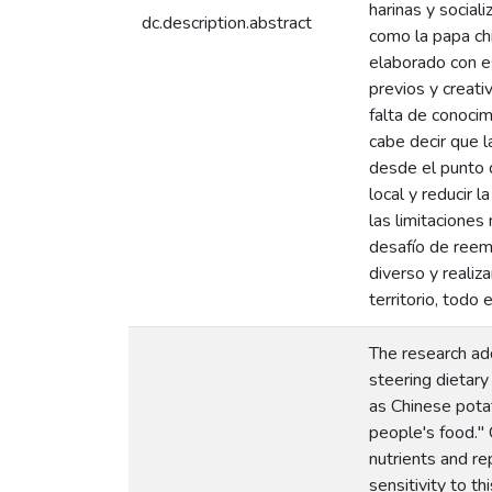
harinas y social
dc.description.abstract
como la papa chi
elaborado con es
previos y creati
falta de conocim
cabe decir que l
desde el punto d
local y reducir 
las limitaciones
desafío de reem
diverso y realiz
territorio, todo 
The research add
steering dietary
as Chinese pota
people's food." 
nutrients and re
sensitivity to t