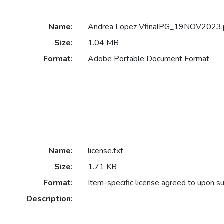
Name:
Andrea Lopez VfinalPG_19NOV2023.
Size:
1.04 MB
Format:
Adobe Portable Document Format
Name:
license.txt
Size:
1.71 KB
Format:
Item-specific license agreed to upon s
Description: