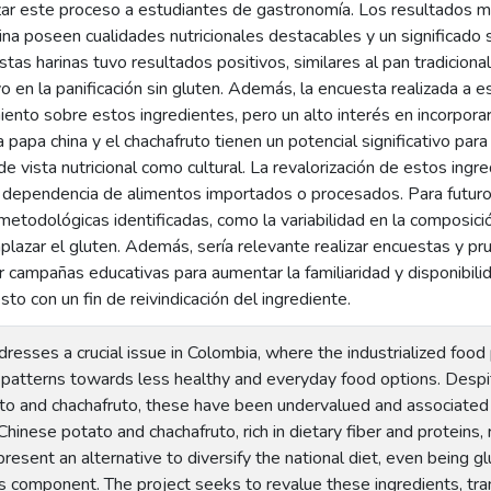
izar este proceso a estudiantes de gastronomía. Los resultados m
na poseen cualidades nutricionales destacables y un significado s
tas harinas tuvo resultados positivos, similares al pan tradiciona
vo en la panificación sin gluten. Además, la encuesta realizada a
iento sobre estos ingredientes, pero un alto interés en incorpora
a papa china y el chachafruto tienen un potencial significativo par
e vista nutricional como cultural. La revalorización de estos ing
la dependencia de alimentos importados o procesados. Para futuro
 metodológicas identificadas, como la variabilidad en la composició
plazar el gluten. Además, sería relevante realizar encuestas y 
ar campañas educativas para aumentar la familiaridad y disponibil
esto con un fin de reivindicación del ingrediente.
resses a crucial issue in Colombia, where the industrialized foo
 patterns towards less healthy and everyday food options. Despite
to and chachafruto, these have been undervalued and associated 
Chinese potato and chachafruto, rich in dietary fiber and proteins,
present an alternative to diversify the national diet, even being g
his component. The project seeks to revalue these ingredients, tr