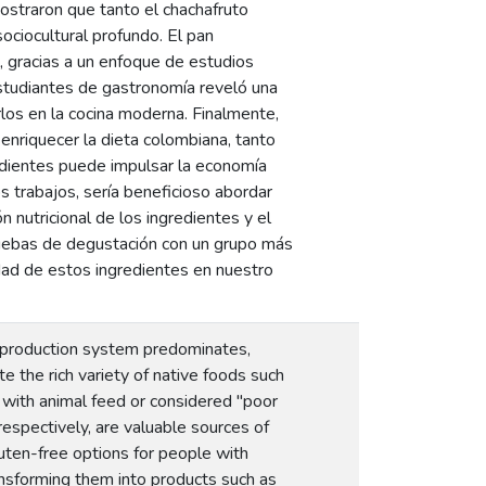
ostraron que tanto el chachafruto
ociocultural profundo. El pan
l, gracias a un enfoque de estudios
 estudiantes de gastronomía reveló una
rlos en la cocina moderna. Finalmente,
a enriquecer la dieta colombiana, tanto
redientes puede impulsar la economía
s trabajos, sería beneficioso abordar
n nutricional de los ingredientes y el
pruebas de degustación con un grupo más
idad de estos ingredientes en nuestro
d production system predominates,
 the rich variety of native foods such
with animal feed or considered "poor
 respectively, are valuable sources of
luten-free options for people with
ansforming them into products such as