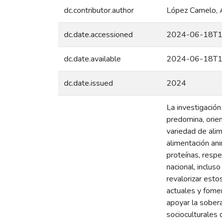
dc.contributor.author
López Camelo, 
dc.date.accessioned
2024-06-18T1
dc.date.available
2024-06-18T1
dc.date.issued
2024
La investigación
predomina, orien
variedad de ali
alimentación ani
proteínas, respe
nacional, inclus
revalorizar est
actuales y fomen
apoyar la soberan
socioculturales 