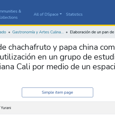
mmunities &
All of DSpace
Statistics
ollections
ado
Gastronomía y Artes Culinarias
de chachafruto y papa china como
utilización en un grupo de estu
iana Cali por medio de un espaci
Simple item page
 Yurani