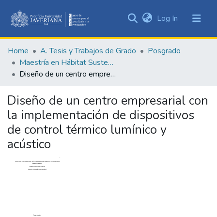
(current)
Log In
Communities
&
Home
A. Tesis y Trabajos de Grado
Posgrado
Collections
Maestría en Hábitat Sustentable
All of DSpace
Diseño de un centro empresarial con la implementación de dispositivos de control térmico lumínico y acústico
Statistics
Diseño de un centro empresarial con
la implementación de dispositivos
de control térmico lumínico y
acústico