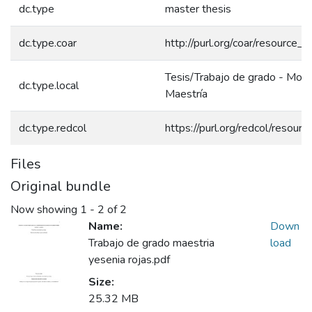
dc.type
master thesis
dc.type.coar
http://purl.org/coar/resource_
Tesis/Trabajo de grado - Mono
dc.type.local
Maestría
dc.type.redcol
https://purl.org/redcol/resou
Files
Original bundle
Now showing
1 - 2 of 2
Name:
Down
Trabajo de grado maestria
load
yesenia rojas.pdf
Size:
25.32 MB