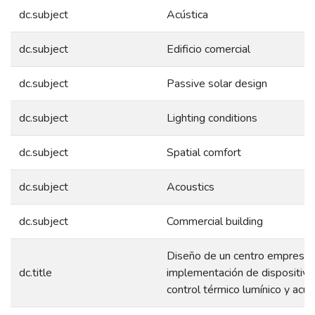
dc.subject
Acústica
dc.subject
Edificio comercial
dc.subject
Passive solar design
dc.subject
Lighting conditions
dc.subject
Spatial comfort
dc.subject
Acoustics
dc.subject
Commercial building
Diseño de un centro empresari
dc.title
implementación de dispositivo
control térmico lumínico y acús