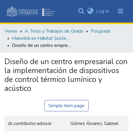
(current)
Log In
Communities
&
Home
A. Tesis y Trabajos de Grado
Posgrado
Collections
Maestría en Hábitat Sustentable
All of DSpace
Diseño de un centro empresarial con la implementación de dispositivos de control térmico lumínico y acústico
Statistics
Diseño de un centro empresarial con
la implementación de dispositivos
de control térmico lumínico y
acústico
Simple item page
dc.contributor.advisor
Gómez Álvarez, Gabriel