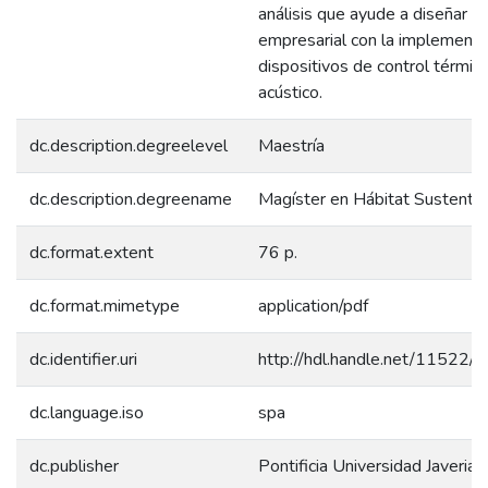
análisis que ayude a diseñar u
empresarial con la implementa
dispositivos de control térmico
acústico.
dc.description.degreelevel
Maestría
dc.description.degreename
Magíster en Hábitat Sustenta
dc.format.extent
76 p.
dc.format.mimetype
application/pdf
dc.identifier.uri
http://hdl.handle.net/11522/
dc.language.iso
spa
dc.publisher
Pontificia Universidad Javerian