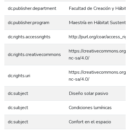
dc.publisher.department
Facultad de Creación y Hábita
dc.publisher.program
Maestría en Hábitat Sustenta
dc.rights.accessrights
http://purl.org/coar/access_rig
https://creativecommons.org/l
dc.rights.creativecommons
nc-sa/4.0/
https://creativecommons.org/l
dc.rights.uri
nc-sa/4.0/
dc.subject
Diseño solar pasivo
dc.subject
Condiciones lumínicas
dc.subject
Confort en el espacio