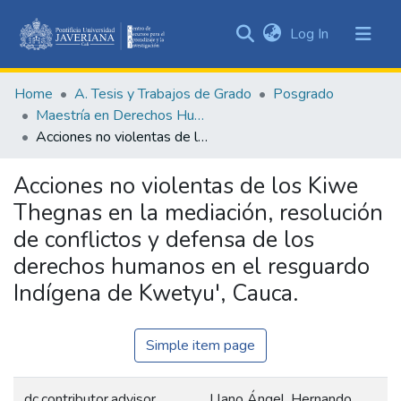
(current)
Log In
Communities
&
Home
A. Tesis y Trabajos de Grado
Posgrado
Collections
Maestría en Derechos Humanos y Cultura de Paz
All of DSpace
Acciones no violentas de los Kiwe Thegnas en la mediación, resolución de conflictos y defensa de los derechos humanos en el resguardo Indígena de Kwetyu', Cauca.
Statistics
Acciones no violentas de los Kiwe
Thegnas en la mediación, resolución
de conflictos y defensa de los
derechos humanos en el resguardo
Indígena de Kwetyu', Cauca.
Simple item page
dc.contributor.advisor
Llano Ángel, Hernando