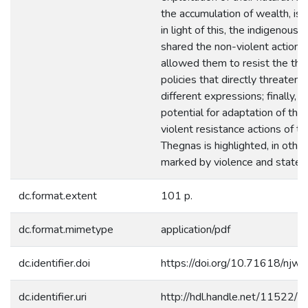
the accumulation of wealth, is h
in light of this, the indigenous 
shared the non-violent actions
allowed them to resist the thr
policies that directly threaten li
different expressions; finally, t
potential for adaptation of the
violent resistance actions of t
Thegnas is highlighted, in othe
marked by violence and state n
dc.format.extent
101 p.
dc.format.mimetype
application/pdf
dc.identifier.doi
https://doi.org/10.71618/njw
dc.identifier.uri
http://hdl.handle.net/11522/