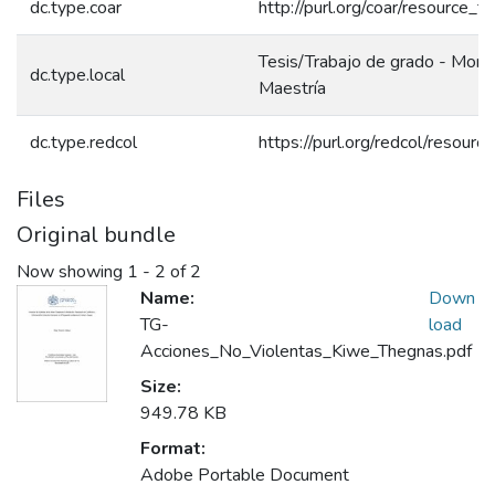
dc.type.coar
http://purl.org/coar/resource_t
Tesis/Trabajo de grado - Monog
dc.type.local
Maestría
dc.type.redcol
https://purl.org/redcol/resour
Files
Original bundle
Now showing
1 - 2 of 2
Name:
Down
TG-
load
Acciones_No_Violentas_Kiwe_Thegnas.pdf
Size:
949.78 KB
Format:
Adobe Portable Document