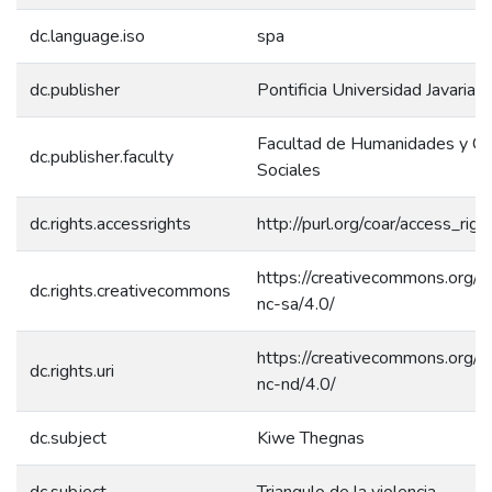
dc.language.iso
spa
dc.publisher
Pontificia Universidad Javariana
Facultad de Humanidades y Ci
dc.publisher.faculty
Sociales
dc.rights.accessrights
http://purl.org/coar/access_rig
https://creativecommons.org/l
dc.rights.creativecommons
nc-sa/4.0/
https://creativecommons.org/l
dc.rights.uri
nc-nd/4.0/
dc.subject
Kiwe Thegnas
dc.subject
Triangulo de la violencia