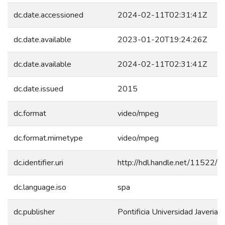
dc.date.accessioned
2024-02-11T02:31:41Z
dc.date.available
2023-01-20T19:24:26Z
dc.date.available
2024-02-11T02:31:41Z
dc.date.issued
2015
dc.format
video/mpeg
dc.format.mimetype
video/mpeg
dc.identifier.uri
http://hdl.handle.net/11522/
dc.language.iso
spa
dc.publisher
Pontificia Universidad Javeriana