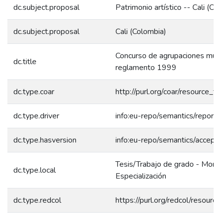
dc.subject.proposal
Patrimonio artístico -- Cali (C
dc.subject.proposal
Cali (Colombia)
Concurso de agrupaciones musi
dc.title
reglamento 1999
dc.type.coar
http://purl.org/coar/resource_
dc.type.driver
info:eu-repo/semantics/report
dc.type.hasversion
info:eu-repo/semantics/accept
Tesis/Trabajo de grado - Mono
dc.type.local
Especialización
dc.type.redcol
https://purl.org/redcol/resour