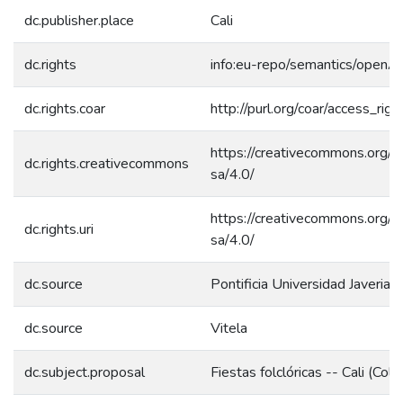
dc.publisher.place
Cali
dc.rights
info:eu-repo/semantics/openA
dc.rights.coar
http://purl.org/coar/access_rig
https://creativecommons.org/l
dc.rights.creativecommons
sa/4.0/
https://creativecommons.org/l
dc.rights.uri
sa/4.0/
dc.source
Pontificia Universidad Javeriana
dc.source
Vitela
dc.subject.proposal
Fiestas folclóricas -- Cali (Co