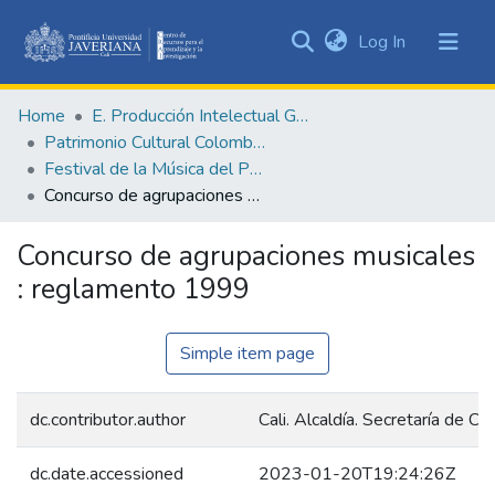
(current)
Log In
Communities
&
Home
E. Producción Intelectual General
Collections
Patrimonio Cultural Colombiano
All of DSpace
Festival de la Música del Pacífico Petronio Álvarez
Concurso de agrupaciones musicales : reglamento 1999
Statistics
Concurso de agrupaciones musicales
: reglamento 1999
Simple item page
dc.contributor.author
Cali. Alcaldía. Secretaría de Cu
dc.date.accessioned
2023-01-20T19:24:26Z