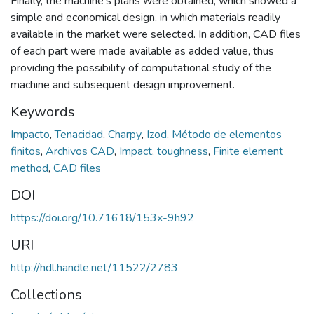
Finally, the machine's plans were obtained, which showed a
simple and economical design, in which materials readily
available in the market were selected. In addition, CAD files
of each part were made available as added value, thus
providing the possibility of computational study of the
machine and subsequent design improvement.
Keywords
Impacto
,
Tenacidad
,
Charpy
,
Izod
,
Método de elementos
finitos
,
Archivos CAD
,
Impact
,
toughness
,
Finite element
method
,
CAD files
DOI
https://doi.org/10.71618/153x-9h92
URI
http://hdl.handle.net/11522/2783
Collections