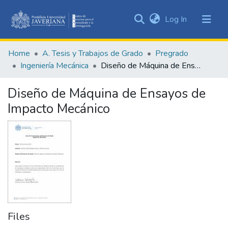
(current)
Log In
Communities
&
Home
A. Tesis y Trabajos de Grado
Pregrado
Collections
Ingeniería Mecánica
Diseño de Máquina de Ensayos de Impacto Mecánico
All of DSpace
Diseño de Máquina de Ensayos de
Statistics
Impacto Mecánico
Files