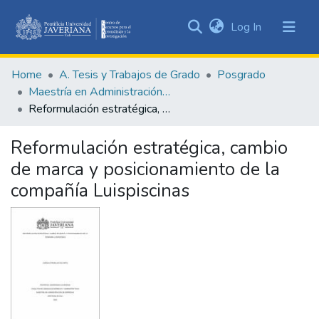
(current)
Log In
Communities
&
Home
A. Tesis y Trabajos de Grado
Posgrado
Collections
Maestría en Administración de Empresas
All of DSpace
Reformulación estratégica, cambio de marca y posicionamiento de la compañía Luispiscinas
Statistics
Reformulación estratégica, cambio
de marca y posicionamiento de la
compañía Luispiscinas