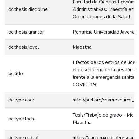
Facultad de Ciencias Económic
dc.thesis.discipline
Administrativas. Maestría en G
Organizaciones de la Salud
dc.thesis.grantor
Pontificia Universidad Javeriana
dc.thesis.level
Maestría
Efectos de los estilos de lide
el desempeño en la gestión de
dc.title
frente a la emergencia sanitari
COVID-19
dc.type.coar
http://purl.org/coar/resource_t
Tesis/Trabajo de grado - Monog
dc.type.local
Maestría
dc.type.redcol
https://purl.org/redcol/resour