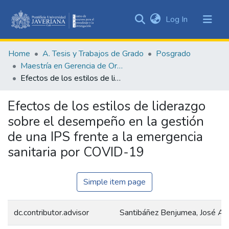
(current)
Log In
Communities
&
Home
A. Tesis y Trabajos de Grado
Posgrado
Collections
Maestría en Gerencia de Organizaciones de Salud
All of DSpace
Efectos de los estilos de liderazgo sobre el desempeño en la gestión de una IPS frente a la emergencia sanitaria por COVID-19
Statistics
Efectos de los estilos de liderazgo
sobre el desempeño en la gestión
de una IPS frente a la emergencia
sanitaria por COVID-19
Simple item page
dc.contributor.advisor
Santibáñez Benjumea, José Al