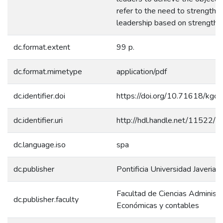
refer to the need to strengthe
leadership based on strengths.
dc.format.extent
99 p.
dc.format.mimetype
application/pdf
dc.identifier.doi
https://doi.org/10.71618/kgq
dc.identifier.uri
http://hdl.handle.net/11522/
dc.language.iso
spa
dc.publisher
Pontificia Universidad Javeriana
Facultad de Ciencias Administr
dc.publisher.faculty
Económicas y contables