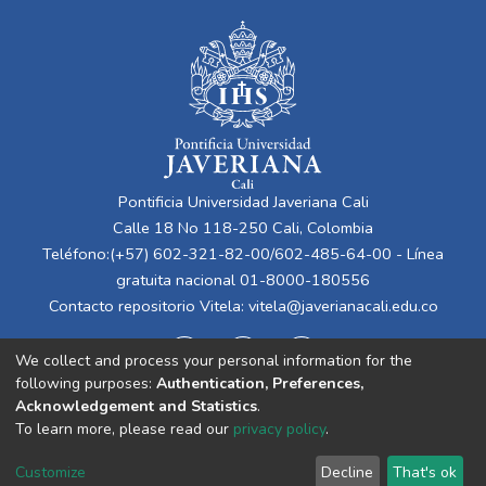
Pontificia Universidad Javeriana Cali
Calle 18 No 118-250 Cali, Colombia
Teléfono:(+57) 602-321-82-00/602-485-64-00 - Línea
gratuita nacional 01-8000-180556
Contacto repositorio Vitela:
vitela@javerianacali.edu.co
We collect and process your personal information for the
following purposes:
Authentication, Preferences,
Acknowledgement and Statistics
.
To learn more, please read our
privacy policy
.
Cookie
Privacy
End User
Send
Customize
Decline
That's ok