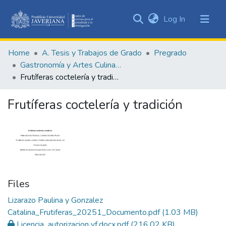
(current)
Log In
Communities
&
Home
A. Tesis y Trabajos de Grado
Pregrado
Collections
Gastronomía y Artes Culinarias
All of DSpace
Frutíferas coctelería y tradición
Statistics
Frutíferas coctelería y tradición
Files
Lizarazo Paulina y Gonzalez
Catalina_Frutiferas_20251_Documento.pdf
(1.03 MB)
Licencia_autorizacion vf.docx.pdf
(216.02 KB)