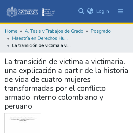
(current)
Log In
Communities
&
Home
A. Tesis y Trabajos de Grado
Posgrado
Collections
Maestría en Derechos Humanos y Cultura de Paz
All of DSpace
La transición de victima a victimaria. una explicación a partir de la historia de vida de cuatro mujeres transformadas por el conflicto armado interno colombiano y peruano
Statistics
La transición de victima a victimaria.
una explicación a partir de la historia
de vida de cuatro mujeres
transformadas por el conflicto
armado interno colombiano y
peruano