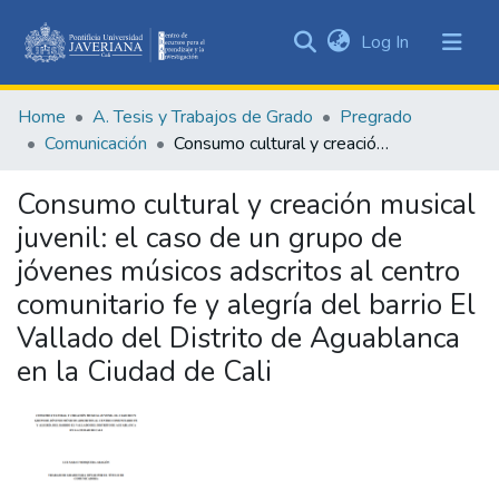
(current)
Log In
Communities
&
Home
A. Tesis y Trabajos de Grado
Pregrado
Collections
Comunicación
Consumo cultural y creación musical juvenil: el caso de un grupo de jóvenes músicos adscritos al centro comunitario fe y alegría del barrio El Vallado del Distrito de Aguablanca en la Ciudad de Cali
All of DSpace
Consumo cultural y creación musical
Statistics
juvenil: el caso de un grupo de
jóvenes músicos adscritos al centro
comunitario fe y alegría del barrio El
Vallado del Distrito de Aguablanca
en la Ciudad de Cali