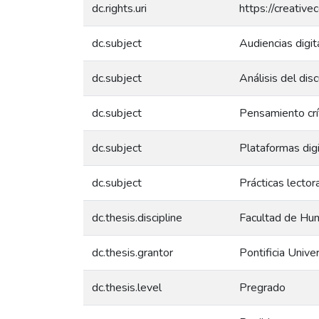
dc.rights.uri
https://creativ
dc.subject
Audiencias digit
dc.subject
Análisis del dis
dc.subject
Pensamiento crí
dc.subject
Plataformas dig
dc.subject
Prácticas lector
dc.thesis.discipline
Facultad de Hum
dc.thesis.grantor
Pontificia Unive
dc.thesis.level
Pregrado