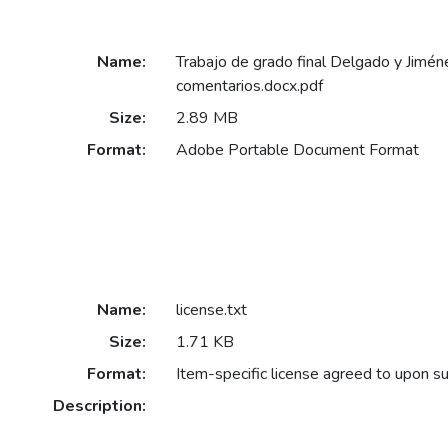
Name:
Trabajo de grado final Delgado y Jimén
comentarios.docx.pdf
Size:
2.89 MB
Format:
Adobe Portable Document Format
Name:
license.txt
Size:
1.71 KB
Format:
Item-specific license agreed to upon s
Description: