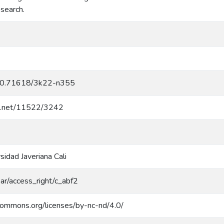
esearch.
g/10.71618/3k22-n355
dle.net/11522/3242
rsidad Javeriana Cali
coar/access_right/c_abf2
ecommons.org/licenses/by-nc-nd/4.0/