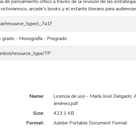
a de pensamiento crítico a través de la revisión de las estrategi
victoriaresco, arcade's books y el estante literario para audienci
coar/resource_type/c_7a1f
e grado - Monografía - Pregrado
/redcol/resource_type/TP
Name:
Licencia de uso - María José Delgado; 
Jiménez.pdf
Size:
423.1 KB
Format:
Adobe Portable Document Format