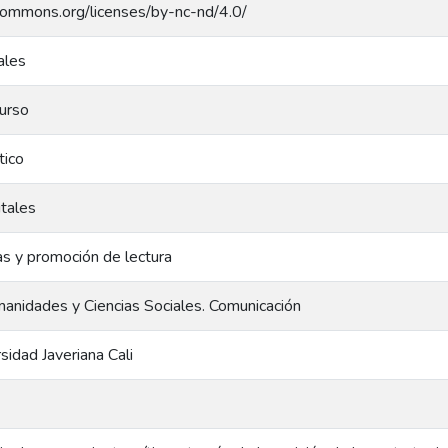
ecommons.org/licenses/by-nc-nd/4.0/
ales
curso
tico
itales
as y promoción de lectura
anidades y Ciencias Sociales. Comunicación
rsidad Javeriana Cali