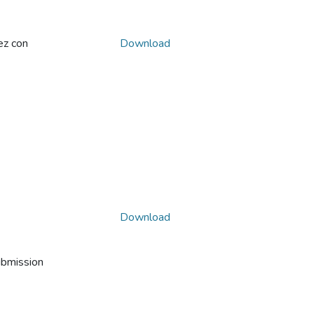
ez con
Download
Download
ubmission