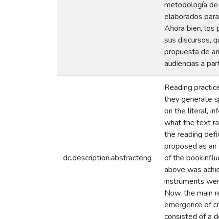
metodología de c
elaborados para 
Ahora bien, los
sus discursos, q
propuesta de ant
audiencias a part
Reading practic
they generate s
on the literal, i
what the text rai
the reading defi
proposed as an o
dc.description.abstracteng
of the bookinflu
above was achie
instruments wer
Now, the main re
emergence of cri
consisted of a d