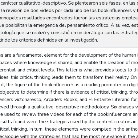
arácter cualitativo-descriptivo. Se plantearon seis fases, en la
la revisión de dos videos por cada uno de los bookinfluencers y 
 principales resultados encontrados fueron las estrategias emple
ue posibilitan la emergencia del pensamiento crítico. A su vez, e
ología que se realizó y consistió en un decálogo con las estrate
ir de los criterios definidos en la investigación.
es are a fundamental element for the development of the human be
paces where knowledge is shared, and enable the creation of mo
nferential, and critical levels. This latter is what provides tools to 
ses, this critical thinking leads them to transform their reality. O
cit, the figure of the bookinfluencer as a reading promoter on digit
bjective to determine if there is evidence of critical thinking, t
encers victoriaresco, Arcade's Books, and El Estante Literario f
ved through a qualitative-descriptive methodology. Six phases w
e used to review three videos for each of the bookinfluencers an
sults found were the strategies used by the content creators in 
tical thinking. In turn, these elements were compiled in the anth
ecalogue with the strategies that had the most relevance in the a