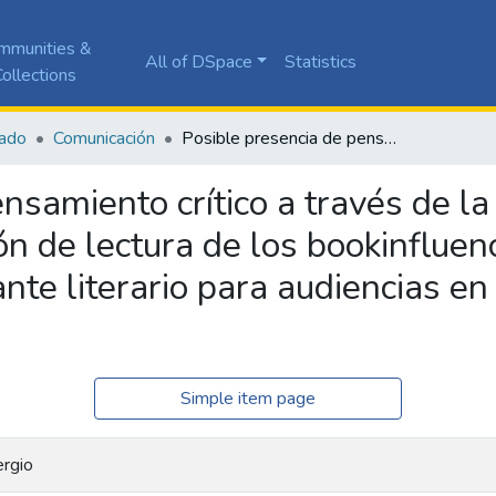
mmunities &
All of DSpace
Statistics
ollections
ado
Comunicación
Posible presencia de pensamiento crítico a través de la revisión de las estrategias de promoción de lectura de los bookinfluencers victoriaresco, arcade's books y el estante literario para audiencias en YouTube en la actualidad
nsamiento crítico a través de la 
n de lectura de los bookinfluenc
ante literario para audiencias e
Simple item page
ergio