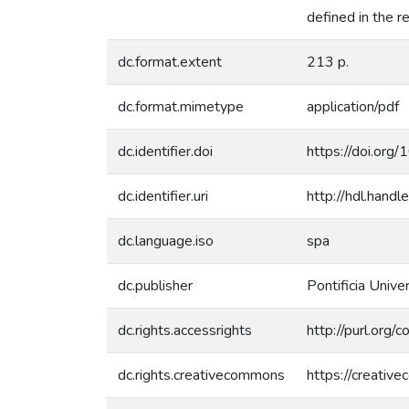
defined in the r
dc.format.extent
213 p.
dc.format.mimetype
application/pdf
dc.identifier.doi
https://doi.or
dc.identifier.uri
http://hdl.han
dc.language.iso
spa
dc.publisher
Pontificia Unive
dc.rights.accessrights
http://purl.org/
dc.rights.creativecommons
https://creativ