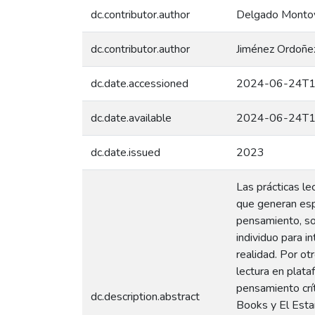
dc.contributor.author
Delgado Montoy
dc.contributor.author
Jiménez Ordoñez
dc.date.accessioned
2024-06-24T1
dc.date.available
2024-06-24T1
dc.date.issued
2023
Las prácticas l
que generan esp
pensamiento, sob
individuo para i
realidad. Por otr
lectura en plata
pensamiento crít
dc.description.abstract
Books y El Estan