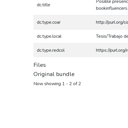
Posible presenci
dc.title
bookinfluencers 
dc.type.coar
http://purl.org/
dc.type.local
Tesis/Trabajo d
dc.type.redcol
https://purl.org
Files
Original bundle
Now showing
1 - 2 of 2