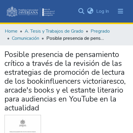
(current)
Log In
Communities
&
Home
A. Tesis y Trabajos de Grado
Pregrado
Collections
Comunicación
Posible presencia de pensamiento crítico a través de la revisión de las estrategias de promoción de lectura de los bookinfluencers victoriaresco, arcade's books y el estante literario para audiencias en YouTube en la actualidad
All of DSpace
Posible presencia de pensamiento
Statistics
crítico a través de la revisión de las
estrategias de promoción de lectura
de los bookinfluencers victoriaresco,
arcade's books y el estante literario
para audiencias en YouTube en la
actualidad