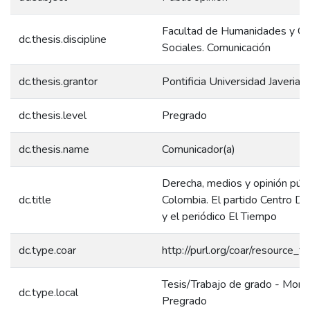
Facultad de Humanidades y Ci
dc.thesis.discipline
Sociales. Comunicación
dc.thesis.grantor
Pontificia Universidad Javeriana
dc.thesis.level
Pregrado
dc.thesis.name
Comunicador(a)
Derecha, medios y opinión públ
dc.title
Colombia. El partido Centro D
y el periódico El Tiempo
dc.type.coar
http://purl.org/coar/resource_t
Tesis/Trabajo de grado - Monog
dc.type.local
Pregrado