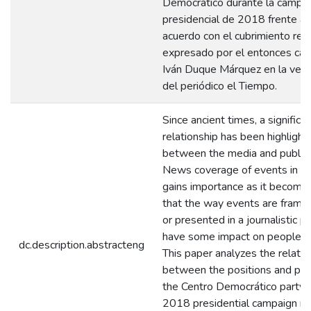
Democrático durante la campa
presidencial de 2018 frente a l
acuerdo con el cubrimiento real
expresado por el entonces can
Iván Duque Márquez en la versi
del periódico el Tiempo.
Since ancient times, a significa
relationship has been highlight
between the media and public 
News coverage of events in so
gains importance as it become
that the way events are frame
or presented in a journalistic 
have some impact on people's
dc.description.abstracteng
This paper analyzes the relatio
between the positions and pro
the Centro Democrático party d
2018 presidential campaign re