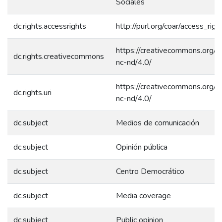
Sociales
dc.rights.accessrights
http://purl.org/coar/access_rig
https://creativecommons.org/l
dc.rights.creativecommons
nc-nd/4.0/
https://creativecommons.org/l
dc.rights.uri
nc-nd/4.0/
dc.subject
Medios de comunicación
dc.subject
Opinión pública
dc.subject
Centro Democrático
dc.subject
Media coverage
dc.subject
Public opinion