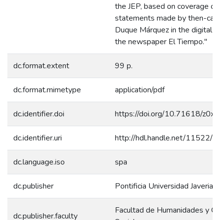
the JEP, based on coverage of
statements made by then-cand
Duque Márquez in the digital ed
the newspaper El Tiempo."
dc.format.extent
99 p.
dc.format.mimetype
application/pdf
dc.identifier.doi
https://doi.org/10.71618/z0x
dc.identifier.uri
http://hdl.handle.net/11522/
dc.language.iso
spa
dc.publisher
Pontificia Universidad Javeriana
Facultad de Humanidades y Ci
dc.publisher.faculty