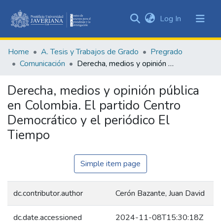
(current)
Log In
Communities
&
Home
A. Tesis y Trabajos de Grado
Pregrado
Collections
Comunicación
Derecha, medios y opinión pública en Colombia. El partido Centro Democrático y el periódico El Tiempo
All of DSpace
Derecha, medios y opinión pública
Statistics
en Colombia. El partido Centro
Democrático y el periódico El
Tiempo
Simple item page
dc.contributor.author
Cerón Bazante, Juan David
dc.date.accessioned
2024-11-08T15:30:18Z