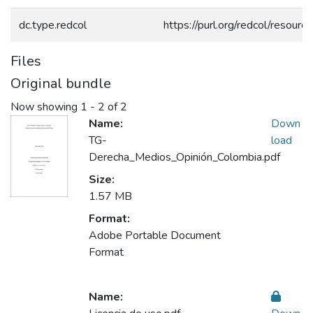
dc.type.redcol
https://purl.org/redcol/resour
Files
Original bundle
Now showing
1 - 2 of 2
Name:
Down
TG-
load
Derecha_Medios_Opinión_Colombia.pdf
Size:
1.57 MB
Format:
Adobe Portable Document
Format
Name: