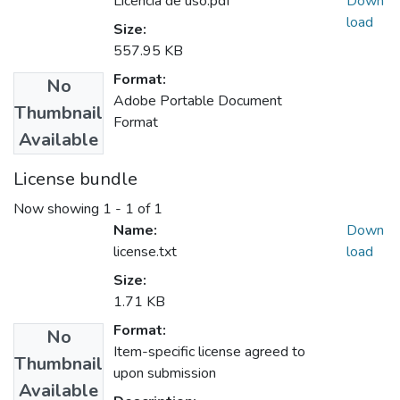
Licencia de uso.pdf
Down
load
Size:
557.95 KB
Format:
No
Adobe Portable Document
Thumbnail
Format
Available
License bundle
Now showing
1 - 1 of 1
Name:
Down
license.txt
load
Size:
1.71 KB
Format:
No
Item-specific license agreed to
Thumbnail
upon submission
Available