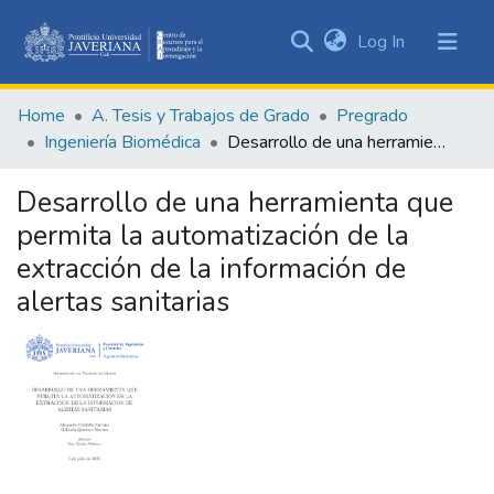
(current)
Log In
Communities
&
Home
A. Tesis y Trabajos de Grado
Pregrado
Collections
Ingeniería Biomédica
Desarrollo de una herramienta que permita la automatización de la extracción de la información de alertas sanitarias
All of DSpace
Desarrollo de una herramienta que
Statistics
permita la automatización de la
extracción de la información de
alertas sanitarias