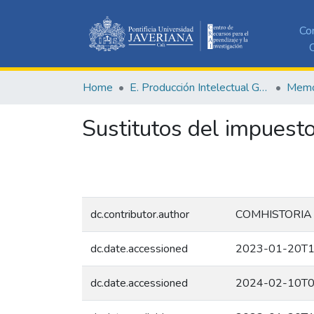
Co
C
Home
E. Producción Intelectual General
Memor
Sustitutos del impuesto
dc.contributor.author
COMHISTORIA
dc.date.accessioned
2023-01-20T1
dc.date.accessioned
2024-02-10T0