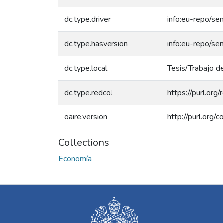
dc.type.driver
info:eu-repo/se
dc.type.hasversion
info:eu-repo/se
dc.type.local
Tesis/Trabajo de
dc.type.redcol
https://purl.org
oaire.version
http://purl.org
Collections
Economía