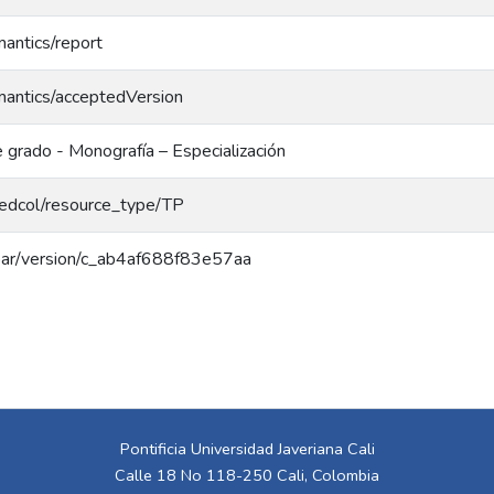
mantics/report
mantics/acceptedVersion
 grado - Monografía – Especialización
/redcol/resource_type/TP
/coar/version/c_ab4af688f83e57aa
Pontificia Universidad Javeriana Cali
Calle 18 No 118-250 Cali, Colombia