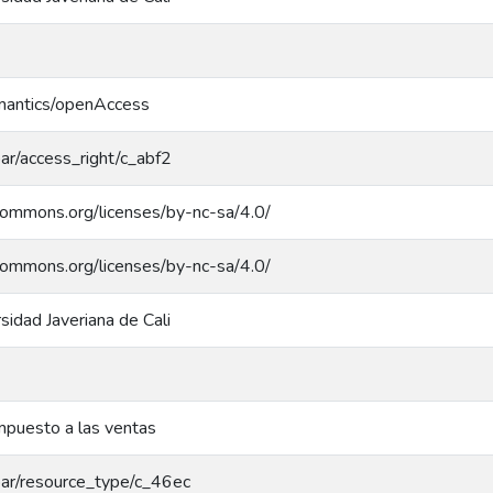
emantics/openAccess
coar/access_right/c_abf2
ecommons.org/licenses/by-nc-sa/4.0/
ecommons.org/licenses/by-nc-sa/4.0/
rsidad Javeriana de Cali
impuesto a las ventas
coar/resource_type/c_46ec