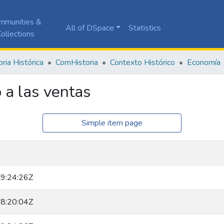
mmunities &
All of DSpace
Statistics
ollections
ia Histórica
ComHistoria
Contexto Histórico
Economía
 a las ventas
Simple item page
9:24:26Z
8:20:04Z