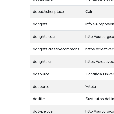
dc.publisher.place
Cali
dc.rights
info:eu-repo/s
dc.rights.coar
http://purl.org/
dc.rights.creativecommons
https://creativ
dc.rights.uri
https://creativ
dc.source
Pontificia Unive
dc.source
Vitela
dc.title
Sustitutos del 
dc.type.coar
http://purl.org/