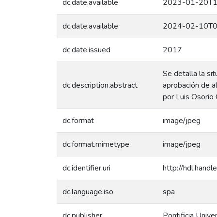
dc.date.available
2023-01-20T1
dc.date.available
2024-02-10T0
dc.date.issued
2017
Se detalla la si
dc.description.abstract
aprobación de a
por Luis Osorio 
dc.format
image/jpeg
dc.format.mimetype
image/jpeg
dc.identifier.uri
http://hdl.han
dc.language.iso
spa
dc.publisher
Pontificia Unive