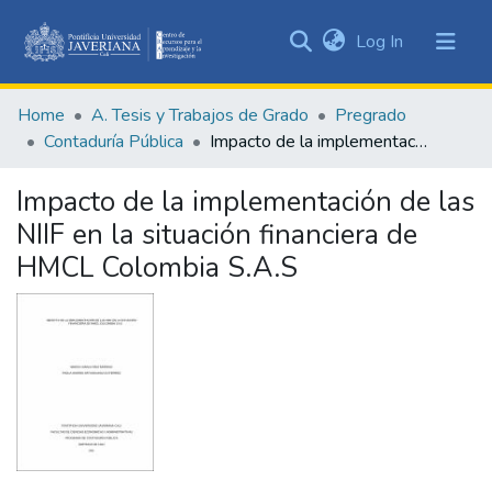
(current)
Log In
Communities
&
Home
A. Tesis y Trabajos de Grado
Pregrado
Collections
Contaduría Pública
Impacto de la implementación de las NIIF en la situación financiera de HMCL Colombia S.A.S
All of DSpace
Impacto de la implementación de las
Statistics
NIIF en la situación financiera de
HMCL Colombia S.A.S