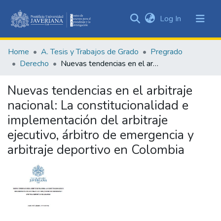
(current)
Log In
Communities
&
Home
A. Tesis y Trabajos de Grado
Pregrado
Collections
Derecho
Nuevas tendencias en el arbitraje nacional: La constitucionalidad e implementación del arbitraje ejecutivo, árbitro de emergencia y arbitraje deportivo en Colombia
All of DSpace
Nuevas tendencias en el arbitraje
Statistics
nacional: La constitucionalidad e
implementación del arbitraje
ejecutivo, árbitro de emergencia y
arbitraje deportivo en Colombia