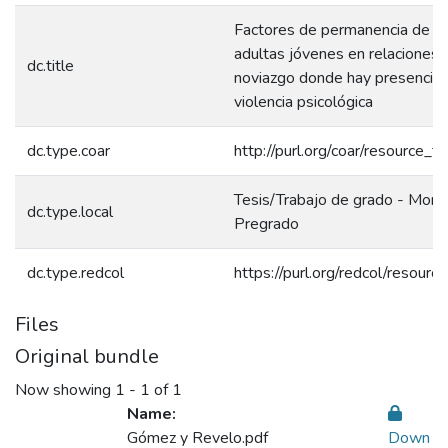
Factores de permanencia de m
adultas jóvenes en relaciones 
dc.title
noviazgo donde hay presencia
violencia psicológica
dc.type.coar
http://purl.org/coar/resource_t
Tesis/Trabajo de grado - Monog
dc.type.local
Pregrado
dc.type.redcol
https://purl.org/redcol/resour
Files
Original bundle
Now showing
1 - 1 of 1
Name:
Gómez y Revelo.pdf
Down