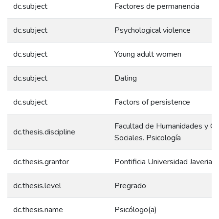
dc.subject
Factores de permanencia
dc.subject
Psychological violence
dc.subject
Young adult women
dc.subject
Dating
dc.subject
Factors of persistence
Facultad de Humanidades y Ci
dc.thesis.discipline
Sociales. Psicología
dc.thesis.grantor
Pontificia Universidad Javeriana
dc.thesis.level
Pregrado
dc.thesis.name
Psicólogo(a)