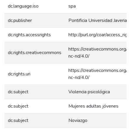
dc.language.iso
spa
dc.publisher
Pontificia Universidad Javeriana
dc.rights.accessrights
http://purl.org/coar/access_rig
https://creativecommons.org/l
dc.rights.creativecommons
nc-nd/4.0/
https://creativecommons.org/l
dc.rights.uri
nc-nd/4.0/
dc.subject
Violencia psicológica
dc.subject
Mujeres adultas jóvenes
dc.subject
Noviazgo