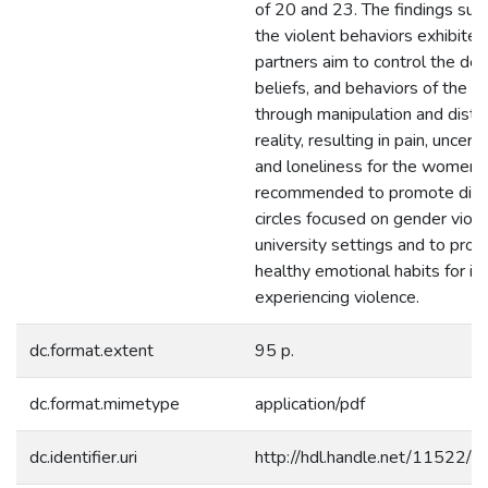
of 20 and 23. The findings sug
the violent behaviors exhibited
partners aim to control the dec
beliefs, and behaviors of the vi
through manipulation and distor
reality, resulting in pain, uncerta
and loneliness for the women. I
recommended to promote dia
circles focused on gender viole
university settings and to pro
healthy emotional habits for in
experiencing violence.
dc.format.extent
95 p.
dc.format.mimetype
application/pdf
dc.identifier.uri
http://hdl.handle.net/11522/