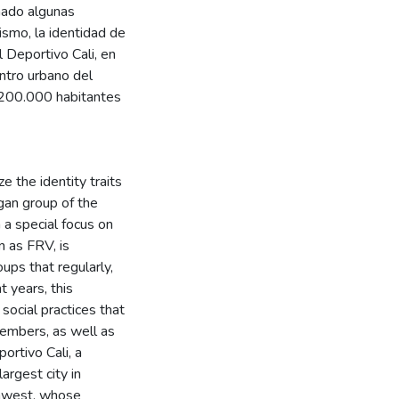
mado algunas
ismo, la identidad de
 Deportivo Cali, en
entro urbano del
3´200.000 habitantes
 the identity traits
gan group of the
 a special focus on
n as FRV, is
ups that regularly,
t years, this
social practices that
members, as well as
ortivo Cali, a
argest city in
thwest, whose