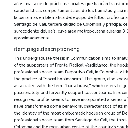
años una serie de prácticas sociales que habrían transfor
características comportamentales de los barristas y, así m
la barra más emblemática del equipo de fútbol profesional
Santiago de Cali, tercera ciudad de Colombia y principal c
suroccidente del país, cuya área metropolitana alberga 
aproximadamente.
item.page.descriptioneng
This undergraduate thesis in Communication aims to analyze
of the supporters of Frente Radical Verdiblanco, the hooli
professional soccer team Deportivo Cali, in Colombia, with
the practice of "social hooliganism." This group, also know
associated with the term "barra brava," which refers to gro
passionately, and fervently support soccer teams. In recen
recognized profile seems to have incorporated a series of 
have transformed some behavioral characteristics of its 
the identity of the most emblematic hooligan group of Dep
professional soccer team from Santiago de Cali, the third-l
Colombia and the main urban center of the country's sou