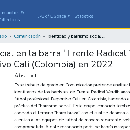
mmunities &
All of DSpace
Statistics
ollections
ado
Comunicación
Identidad y barrismo social en la barra “Frente Radical Verdiblanco” del equipo de fútbol deportivo Cali (Colombia) en 2022
cial en la barra “Frente Radical
tivo Cali (Colombia) en 2022
Abstract
Este trabajo de grado en Comunicación pretende analizar 
identitarios de los barristas de Frente Radical Verdiblanc
fútbol profesional Deportivo Cali, en Colombia, haciendo e
práctica del “barrismo social”. Este grupo, conocido tamb
asociado al término “barra brava” con el cual se designa a
alientan a los equipos de fútbol de manera recurrente, v
comprometida. A este reconocido perfil se habría incorpo