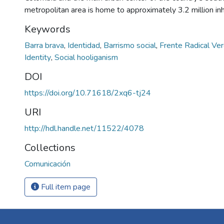
metropolitan area is home to approximately 3.2 million inh
Keywords
Barra brava
,
Identidad
,
Barrismo social
,
Frente Radical Ve
Identity
,
Social hooliganism
DOI
https://doi.org/10.71618/2xq6-tj24
URI
http://hdl.handle.net/11522/4078
Collections
Comunicación
Full item page