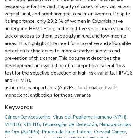
responsible for the vast majority of cases of cervical, vulvar,
vaginal, anal, and oropharyngeal cancers in women. Despite
its importance, only 23.2 % of women in Colombia have
undergone HPV testing in the last five years, mainly due to
lack of access to them, especially in rural and low-income
areas. This highlights the need for innovative and affordable
detection technologies to improve early diagnosis and
prevention of this cancer. This document describes the
development and validation of a competitive lateral flow
test for the selective detection of high-risk variants, HPV16
and HPV18,
using gold nanoparticles (AuNPs) functionalized with
monoclonal antibodies for these variants
Keywords
Cáncer Cervicouterino
,
Virus del Papiloma Humano (VPH)
,
VPH16
,
VPH18
,
Tecnologías de Detección
,
Nanopartículas
de Oro (AuNPs)
,
Prueba de Flujo Lateral
,
Cervical Cancer
,