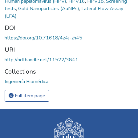
Human papillomavirus (HPV)
,
HPV16
,
HPV18
,
Screening
tests
,
Gold Nanoparticles (AuNPs)
,
Lateral Flow Assay
(LFA)
DOI
https://doi.org/10.71618/4z4j-zh45
URI
http://hdl.handle.net/11522/3841
Collections
Ingeniería Biomédica
Full item page