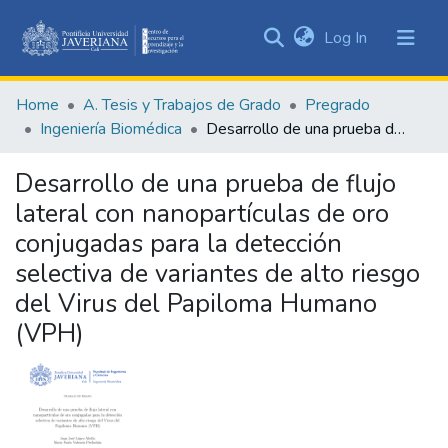
(current)
Log In
Communities
&
Home
A. Tesis y Trabajos de Grado
Pregrado
Collections
Ingeniería Biomédica
Desarrollo de una prueba de flujo lateral con nanopartículas de oro conjugadas para la detección selectiva de variantes de alto riesgo del Virus del Papiloma Humano (VPH)
All of DSpace
Desarrollo de una prueba de flujo
Statistics
lateral con nanopartículas de oro
conjugadas para la detección
selectiva de variantes de alto riesgo
del Virus del Papiloma Humano
(VPH)