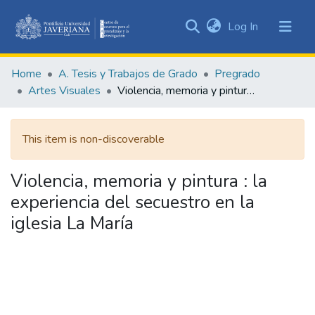
(current)
Log In
Communities
&
Home
A. Tesis y Trabajos de Grado
Pregrado
Collections
Artes Visuales
Violencia, memoria y pintura : la experiencia del secuestro en la iglesia La María
All of DSpace
This item is non-discoverable
Statistics
Violencia, memoria y pintura : la
experiencia del secuestro en la
iglesia La María