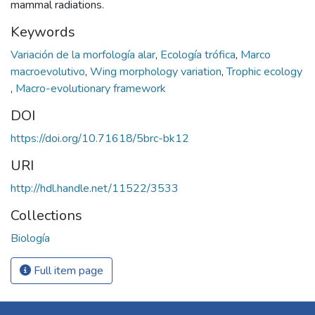
mammal radiations.
Keywords
Variación de la morfología alar
,
Ecología trófica
,
Marco
macroevolutivo
,
Wing morphology variation
,
Trophic ecology
,
Macro-evolutionary framework
DOI
https://doi.org/10.71618/5brc-bk12
URI
http://hdl.handle.net/11522/3533
Collections
Biología
Full item page