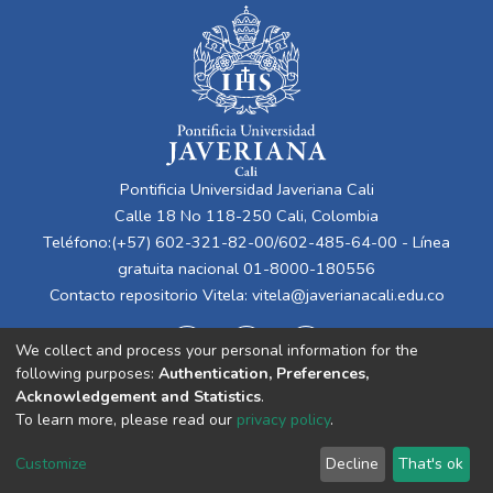
Pontificia Universidad Javeriana Cali
Calle 18 No 118-250 Cali, Colombia
Teléfono:(+57) 602-321-82-00/602-485-64-00 - Línea
gratuita nacional 01-8000-180556
Contacto repositorio Vitela:
vitela@javerianacali.edu.co
We collect and process your personal information for the
following purposes:
Authentication, Preferences,
Acknowledgement and Statistics
.
To learn more, please read our
privacy policy
.
Cookie
Privacy
End User
Send
Customize
Decline
That's ok
settings
policy
Agreement
Feedback