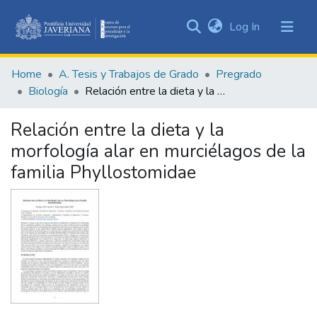
(current)
Log In
Communities
&
Home
A. Tesis y Trabajos de Grado
Pregrado
Collections
Biología
Relación entre la dieta y la morfología alar en murciélagos de la familia Phyllostomidae
All of DSpace
Relación entre la dieta y la
Statistics
morfología alar en murciélagos de la
familia Phyllostomidae