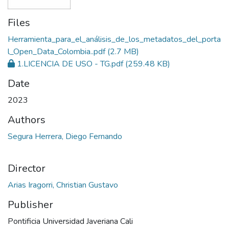
Files
Herramienta_para_el_análisis_de_los_metadatos_del_porta
l_Open_Data_Colombia..pdf
(2.7 MB)
1.LICENCIA DE USO - TG.pdf
(259.48 KB)
Date
2023
Authors
Segura Herrera, Diego Fernando
Director
Arias Iragorri, Christian Gustavo
Publisher
Pontificia Universidad Javeriana Cali