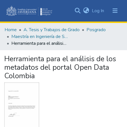
(current)
Log In
Communities
&
Home
A. Tesis y Trabajos de Grado
Posgrado
Collections
Maestría en Ingeniería de Software
All of DSpace
Herramienta para el análisis de los metadatos del portal Open Data Colombia
Statistics
Herramienta para el análisis de los
metadatos del portal Open Data
Colombia