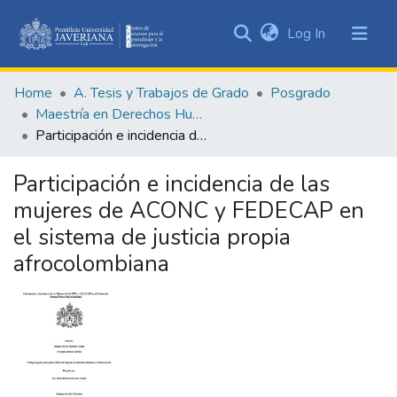
(current)
Log In
Communities
&
Home
A. Tesis y Trabajos de Grado
Posgrado
Collections
Maestría en Derechos Humanos y Cultura de Paz
All of DSpace
Participación e incidencia de las mujeres de ACONC y FEDECAP en el sistema de justicia propia afrocolombiana
Statistics
Participación e incidencia de las
mujeres de ACONC y FEDECAP en
el sistema de justicia propia
afrocolombiana