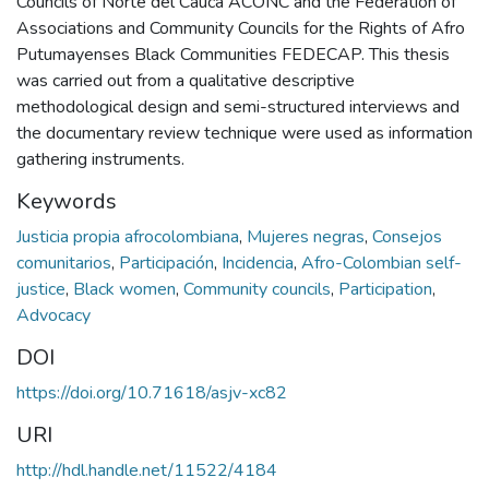
Councils of Norte del Cauca ACONC and the Federation of
Associations and Community Councils for the Rights of Afro
Putumayenses Black Communities FEDECAP. This thesis
was carried out from a qualitative descriptive
methodological design and semi-structured interviews and
the documentary review technique were used as information
gathering instruments.
Keywords
Justicia propia afrocolombiana
,
Mujeres negras
,
Consejos
comunitarios
,
Participación
,
Incidencia
,
Afro-Colombian self-
justice
,
Black women
,
Community councils
,
Participation
,
Advocacy
DOI
https://doi.org/10.71618/asjv-xc82
URI
http://hdl.handle.net/11522/4184