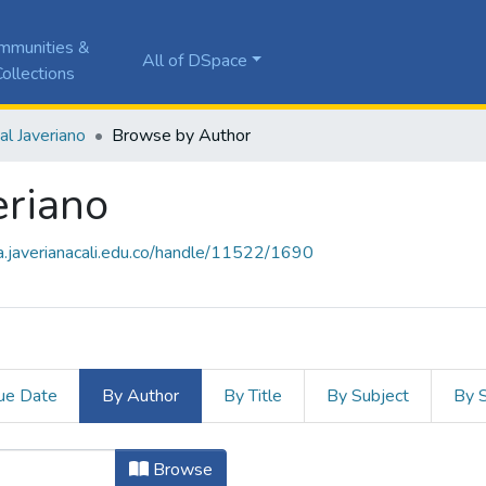
mmunities &
All of DSpace
ollections
ial Javeriano
Browse by Author
eriano
ela.javerianacali.edu.co/handle/11522/1690
ue Date
By Author
By Title
By Subject
By 
averiano by Author "Alfonso Velasco,
Browse