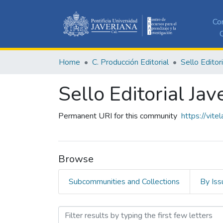
Co
C
Home
C. Producción Editorial
Sello Editor
Sello Editorial Jav
Permanent URI for this community
https://vit
Browse
Subcommunities and Collections
By Iss
Browsing Sello Editorial J