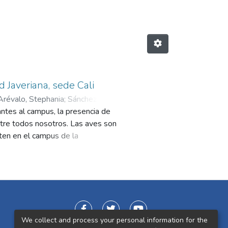
d Javeriana, sede Cali
Arévalo, Stephania
;
Sánchez Sarria,
antes al campus, la presencia de
ntre todos nosotros. Las aves son
ten en el campus de la
con certeza y constancia en el
s generales de su ecología y como
digo QR que lleva al canto más
y egresados del programa de
s en la Universidad. Las
ecaucanos, las cuales han sido
We collect and process your personal information for the
terés para publicar esta guía es