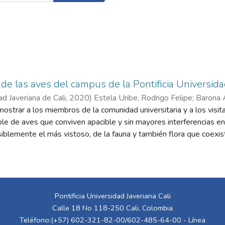
 de las aves del campus de la Pontificia Universida
ad Javeriana de Cali
,
2020
)
Estela Uribe, Rodrigo Felipe
;
Barona 
ostrar a los miembros de la comunidad universitaria y a los visit
, Juan
;
Alfonso Velasco, Sofía María
ble de aves que conviven apacible y sin mayores interferencias e
iblemente el más vistoso, de la fauna y también flora que coexis
uía se presentan 105 especies de aves, que se pueden encontrar 
sidad. Para cada especie se presenta de forma sintética aspecto
iversidad, también se presenta una foto, un mapa sencillo y un có
. Los textos de las especies han sido escritos por estudiantes 
do parte del semillero de investigación en Ornitología que tenemo
Pontificia Universidad Javeriana Cali
ritariamente de los estudiantes o de fotógrafos aficionados vall
Calle 18 No 118-250 Cali, Colombia
 misma universidad y otras en otras zonas de Cali. El principal in
Teléfono:(+57) 602-321-82-00/602-485-64-00 - Línea