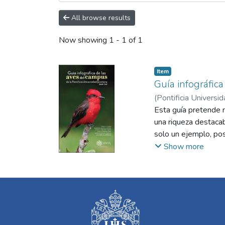
All browse results
Now showing
1 - 1 of 1
Item
Guía infográfica
(
Pontificia Universid
Camilo
Esta guía pretende m
;
Medina Gallo
una riqueza destaca
solo un ejemplo, pos
universidad. En la g
Show more
campus de la Univer
encontrarla en la un
común de la especie
Biología, que han si
fotografías son mayo
tomadas muchas en la