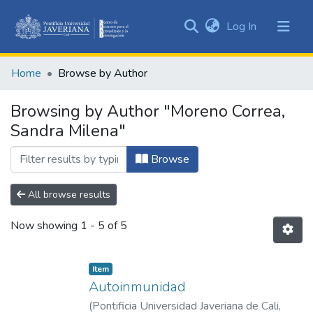
(current)
Log In
Communities
&
Home
Browse by Author
Collections
All of DSpace
Browsing by Author "Moreno Correa,
Sandra Milena"
Browse
All browse results
Now showing
1 - 5 of 5
Item
Autoinmunidad
(
Pontificia Universidad Javeriana de Cali
,