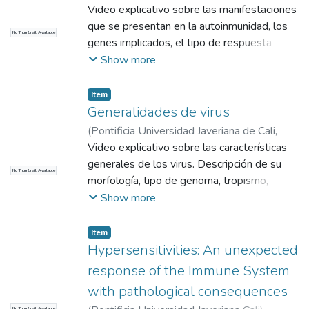
2017
Video explicativo sobre las manifestaciones
)
Moreno Correa, Sandra Milena
que se presentan en la autoinmunidad, los
No Thumbnail Available
genes implicados, el tipo de respuesta
inmune, los antígenos, los mediadores y los
Show more
mecanismos efectores para entender el
papel del sistema inmune en contextos
Item
patológicos.
Generalidades de virus
(
Pontificia Universidad Javeriana de Cali
,
2017
Video explicativo sobre las características
)
Moreno Correa, Sandra Milena
generales de los virus. Descripción de su
No Thumbnail Available
morfología, tipo de genoma, tropismo,
estrategias de replicación, e interacciones
Show more
biológicas.
Item
Hypersensitivities: An unexpected
response of the Immune System
with pathological consequences
No Thumbnail Available