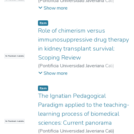
(
Pontificia Universidad Javeriana Cali
)
Moreno Correa, Sandra Milena
;
Abadía,
Show more
Leonardo
;
Acosta Vernaza, Cristóbal
;
Ardila
Ariza, Fabián Andrés
Item
Role of chimerism versus
immunosuppressive drug therapy
in kidney transplant survival:
Scoping Review
No Thumbnail Available
(
Pontificia Universidad Javeriana Cali
)
Baquero Tabares, Laura
;
Hurtado Alviz,
Show more
Isabella
;
Astudillo Torres, Clara Alexandra
;
Moreno Correa, Sandra Milena
Item
The Ignatian Pedagogical
Paradigm applied to the teaching-
learning process of biomedical
sciences: Current panorama
No Thumbnail Available
(
Pontificia Universidad Javeriana Cali
)