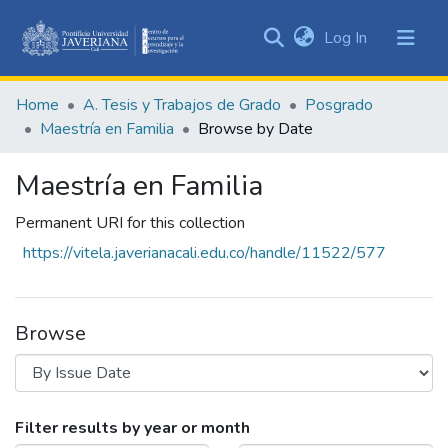
(current)
Log In
Communities
&
Home
A. Tesis y Trabajos de Grado
Posgrado
Collections
Maestría en Familia
Browse by Date
All of DSpace
Maestría en Familia
Permanent URI for this collection
https://vitela.javerianacali.edu.co/handle/11522/577
Browse
Browsing Maestría en Familia by Issue D
Filter results by year or month