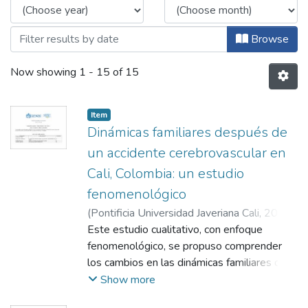
Browse
Now showing
1 - 15 of 15
Item
Dinámicas familiares después de
un accidente cerebrovascular en
Cali, Colombia: un estudio
fenomenológico
(
Pontificia Universidad Javeriana Cali
,
2019
)
Aristizábal Dorronsoro, Cristina
Este estudio cualitativo, con enfoque
;
Torres
Otálvaro, Doris Omaira
fenomenológico, se propuso comprender
;
Acevedo Velasco,
Victoria Eugenia
los cambios en las dinámicas familiares de
cuatro familias de Cali, Colombia cuando uno
Show more
de sus miembros sobrevive a un accidente