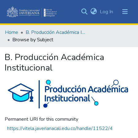
(current)
Log In
Communities
&
Home
B. Producción Académica Institucional
Collections
Browse by Subject
All of DSpace
B. Producción Académica
Institucional
Permanent URI for this community
https://vitela.javerianacali.edu.co/handle/11522/4