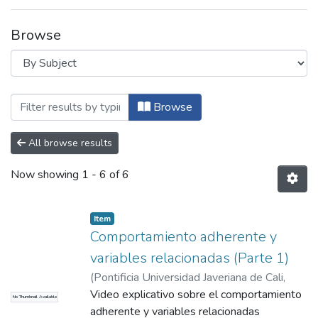
Browse
Browsing B. Producción Académica Instit
Browse
All browse results
Now showing
1 - 6 of 6
Item
Comportamiento adherente y
variables relacionadas (Parte 1)
(
Pontificia Universidad Javeriana de Cali
,
2015
Video explicativo sobre el comportamiento
)
Correa Sánchez, Diego Emiro
No Thumbnail Available
adherente y variables relacionadas