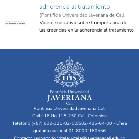
adherencia al tratamiento
(
Pontificia Universidad Javeriana de Cali
,
2016
Video explicativo sobre la importancia de
)
Correa Sánchez, Diego Emiro
No Thumbnail Available
las creencias en la adherencia al tratamiento
Pontificia Universidad Javeriana Cali
Calle 18 No 118-250 Cali, Colombia
Teléfono:(+57) 602-321-82-00/602-485-64-00 - Línea
gratuita nacional 01-8000-180556
Contacto repositorio Vitela:
vitela@javerianacali.edu.co