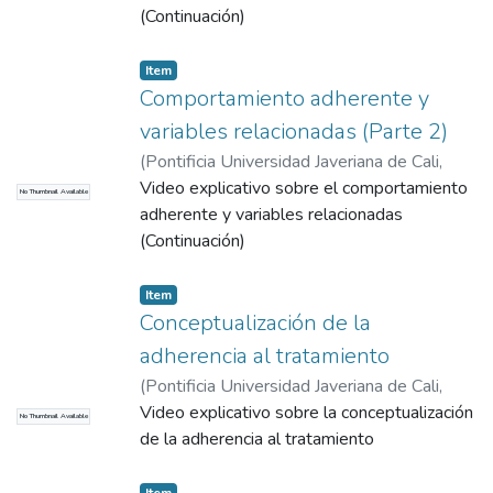
(Continuación)
Item
Comportamiento adherente y
variables relacionadas (Parte 2)
(
Pontificia Universidad Javeriana de Cali
,
2015
Video explicativo sobre el comportamiento
)
Correa Sánchez, Diego Emiro
No Thumbnail Available
adherente y variables relacionadas
(Continuación)
Item
Conceptualización de la
adherencia al tratamiento
(
Pontificia Universidad Javeriana de Cali
,
2015
Video explicativo sobre la conceptualización
)
Correa Sánchez, Diego Emiro
No Thumbnail Available
de la adherencia al tratamiento