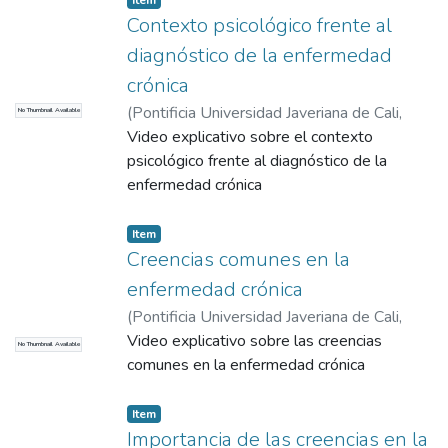
Item
Contexto psicológico frente al
diagnóstico de la enfermedad
crónica
(
Pontificia Universidad Javeriana de Cali
,
No Thumbnail Available
2015
Video explicativo sobre el contexto
)
Correa Sánchez, Diego Emiro
psicológico frente al diagnóstico de la
enfermedad crónica
Item
Creencias comunes en la
enfermedad crónica
(
Pontificia Universidad Javeriana de Cali
,
2016
Video explicativo sobre las creencias
)
Correa Sánchez, Diego Emiro
No Thumbnail Available
comunes en la enfermedad crónica
Item
Importancia de las creencias en la