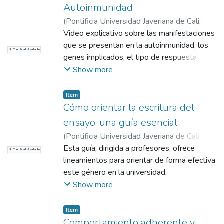
mismo tiempo que progresa su enfermedad
Autoinmunidad
y sintomatología. ¿Ser salvado o salvar?,
(
Pontificia Universidad Javeriana de Cali
,
toda cura tiene su precio, no puedes salvar a
2017
Video explicativo sobre las manifestaciones
)
Moreno Correa, Sandra Milena
todos.
que se presentan en la autoinmunidad, los
No Thumbnail Available
genes implicados, el tipo de respuesta
inmune, los antígenos, los mediadores y los
Show more
mecanismos efectores para entender el
papel del sistema inmune en contextos
Item
patológicos.
Cómo orientar la escritura del
ensayo: una guía esencial
(
Pontificia Universidad Javeriana de Cali
,
2019
Esta guía, dirigida a profesores, ofrece
)
Plan LEO- Centro de Escritura
No Thumbnail Available
Javeriano
lineamientos para orientar de forma efectiva
este género en la universidad.
Show more
Item
Comportamiento adherente y