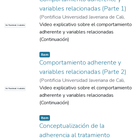
variables relacionadas (Parte 1)
(
Pontificia Universidad Javeriana de Cali
,
2015
Video explicativo sobre el comportamiento
)
Correa Sánchez, Diego Emiro
No Thumbnail Available
adherente y variables relacionadas
(Continuación)
Item
Comportamiento adherente y
variables relacionadas (Parte 2)
(
Pontificia Universidad Javeriana de Cali
,
2015
Video explicativo sobre el comportamiento
)
Correa Sánchez, Diego Emiro
No Thumbnail Available
adherente y variables relacionadas
(Continuación)
Item
Conceptualización de la
adherencia al tratamiento