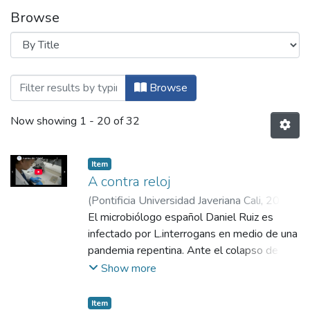
Browse
Browsing B. Producción Académica Institu
Browse
Now showing
1 - 20 of 32
Item
A contra reloj
(
Pontificia Universidad Javeriana Cali
,
2023
)
Arango Blanco, Diana Alejandra
El microbiólogo español Daniel Ruiz es
;
Pérez
Pacheco, Santiago José
infectado por L.interrogans en medio de una
;
García Álvarez, Juan
José
pandemia repentina. Ante el colapso de la
;
Estrella Insuasty, Jose David
;
Castañeda Ramírez, Claudia Rocío
sociedad, el Dr. Ruiz tendrá sólo 14 días
;
Viera
Show more
Castañeda, Iván Andrés
para encontrar una cura. A contrarreloj debe
encontrar lo necesario para la vacuna, al
Item