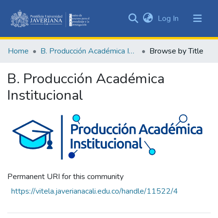
(current)
Log In
Communities
&
Home
B. Producción Académica Institucional
Browse by Title
Collections
All of DSpace
B. Producción Académica
Institucional
Permanent URI for this community
https://vitela.javerianacali.edu.co/handle/11522/4