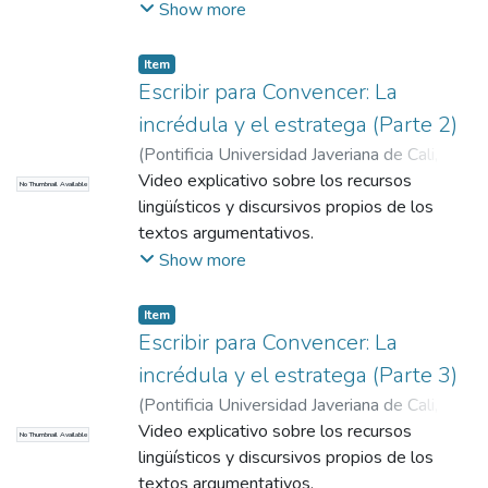
Constain, Sofía
la guerrilla en su viaje hacia Bogotá. Debido
;
Aguilar Donneys, Gustavo
Show more
Eduardo
a esto sufrió una serie de complicaciones
;
Viera Castañeda, Iván Andrés
;
Castañeda Ramírez, Claudia Rocío
médicas que le ocasionaron el Síndrome de
Item
Guillain-Barré, el cual finalmente fue tratado
Escribir para Convencer: La
con éxito.
incrédula y el estratega (Parte 2)
(
Pontificia Universidad Javeriana de Cali
,
2017
Video explicativo sobre los recursos
)
López Gil, Karen Shirley
;
Chacón
No Thumbnail Available
Peña, Sergio
lingüísticos y discursivos propios de los
textos argumentativos.
Show more
Item
Escribir para Convencer: La
incrédula y el estratega (Parte 3)
(
Pontificia Universidad Javeriana de Cali
,
2017
Video explicativo sobre los recursos
)
López Gil, Karen Shirley
;
Chacón
No Thumbnail Available
Peña, Sergio
lingüísticos y discursivos propios de los
textos argumentativos.