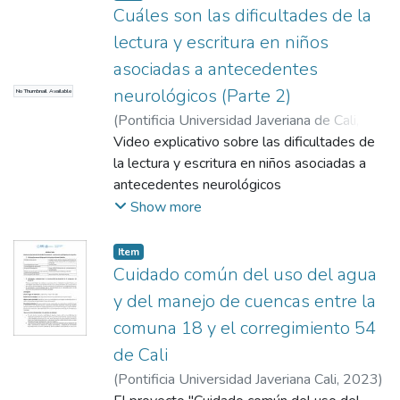
Cuáles son las dificultades de la
lectura y escritura en niños
asociadas a antecedentes
neurológicos (Parte 2)
No Thumbnail Available
(
Pontificia Universidad Javeriana de Cali
,
2016
Video explicativo sobre las dificultades de
)
Cadavid Ruiz, Natalia
;
Quijano
Martínez, María Cristina
la lectura y escritura en niños asociadas a
antecedentes neurológicos
Show more
Item
Cuidado común del uso del agua
y del manejo de cuencas entre la
comuna 18 y el corregimiento 54
de Cali
(
Pontificia Universidad Javeriana Cali
,
2023
)