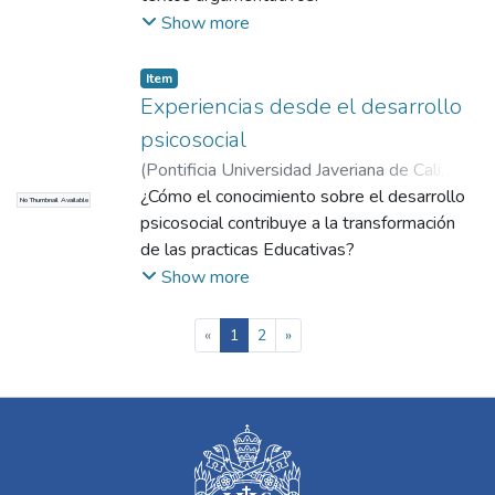
Show more
Item
Experiencias desde el desarrollo
psicosocial
(
Pontificia Universidad Javeriana de Cali
,
2018
¿Cómo el conocimiento sobre el desarrollo
)
Cerón Zambrano, Gilma
;
Muñoz,
No Thumbnail Available
Nésto
psicosocial contribuye a la transformación
de las practicas Educativas?
Show more
(current)
«
1
2
»