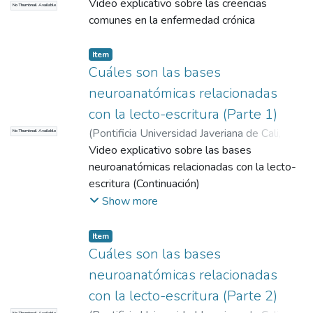
2016
Video explicativo sobre las creencias
)
Correa Sánchez, Diego Emiro
No Thumbnail Available
comunes en la enfermedad crónica
Item
Cuáles son las bases
neuroanatómicas relacionadas
con la lecto-escritura (Parte 1)
(
Pontificia Universidad Javeriana de Cali
,
No Thumbnail Available
2016
Video explicativo sobre las bases
)
Cadavid Ruiz, Natalia
;
Quijano
Martínez, María Cristina
neuroanatómicas relacionadas con la lecto-
escritura (Continuación)
Show more
Item
Cuáles son las bases
neuroanatómicas relacionadas
con la lecto-escritura (Parte 2)
No Thumbnail Available