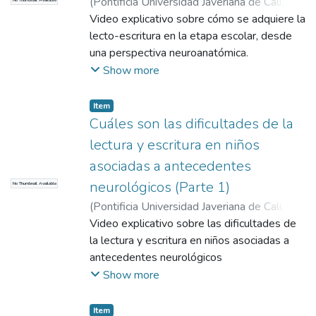
(
Pontificia Universidad Javeriana de Cali
,
2016
Video explicativo sobre cómo se adquiere la
)
Cadavid Ruiz, Natalia
;
Quijano
Martínez, María Cristina
lecto-escritura en la etapa escolar, desde
una perspectiva neuroanatómica.
(Continuación)
Show more
Item
Cuáles son las dificultades de la
lectura y escritura en niños
asociadas a antecedentes
neurológicos (Parte 1)
No Thumbnail Available
(
Pontificia Universidad Javeriana de Cali
,
2016
Video explicativo sobre las dificultades de
)
Cadavid Ruiz, Natalia
;
Quijano
Martínez, María Cristina
la lectura y escritura en niños asociadas a
antecedentes neurológicos
Show more
Item