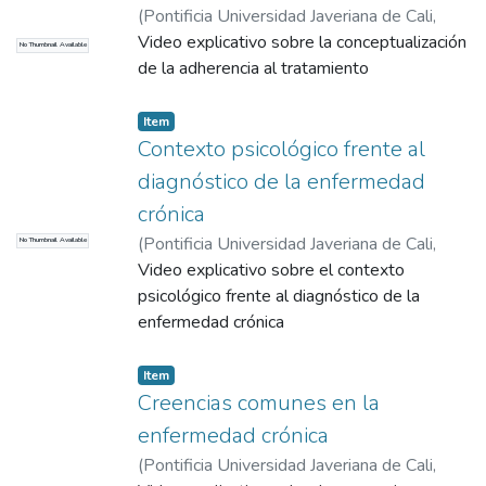
(
Pontificia Universidad Javeriana de Cali
,
2015
Video explicativo sobre la conceptualización
)
Correa Sánchez, Diego Emiro
No Thumbnail Available
de la adherencia al tratamiento
Item
Contexto psicológico frente al
diagnóstico de la enfermedad
crónica
(
Pontificia Universidad Javeriana de Cali
,
No Thumbnail Available
2015
Video explicativo sobre el contexto
)
Correa Sánchez, Diego Emiro
psicológico frente al diagnóstico de la
enfermedad crónica
Item
Creencias comunes en la
enfermedad crónica
(
Pontificia Universidad Javeriana de Cali
,