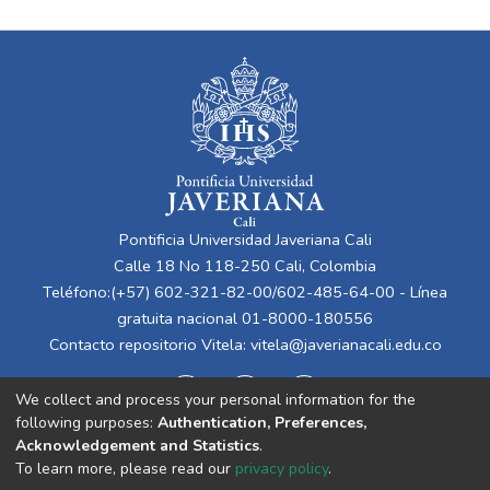
Pontificia Universidad Javeriana Cali
Calle 18 No 118-250 Cali, Colombia
Teléfono:(+57) 602-321-82-00/602-485-64-00 - Línea
gratuita nacional 01-8000-180556
Contacto repositorio Vitela:
vitela@javerianacali.edu.co
We collect and process your personal information for the
following purposes:
Authentication, Preferences,
Acknowledgement and Statistics
.
To learn more, please read our
privacy policy
.