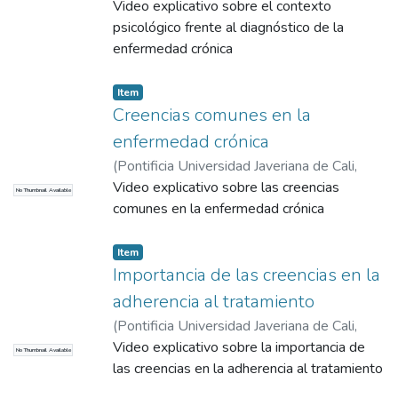
2015
Video explicativo sobre el contexto
)
Correa Sánchez, Diego Emiro
psicológico frente al diagnóstico de la
enfermedad crónica
Item
Creencias comunes en la
enfermedad crónica
(
Pontificia Universidad Javeriana de Cali
,
2016
Video explicativo sobre las creencias
)
Correa Sánchez, Diego Emiro
No Thumbnail Available
comunes en la enfermedad crónica
Item
Importancia de las creencias en la
adherencia al tratamiento
(
Pontificia Universidad Javeriana de Cali
,
2016
Video explicativo sobre la importancia de
)
Correa Sánchez, Diego Emiro
No Thumbnail Available
las creencias en la adherencia al tratamiento