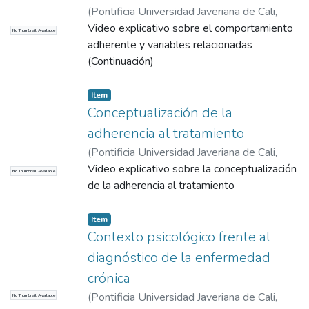
(
Pontificia Universidad Javeriana de Cali
,
2015
Video explicativo sobre el comportamiento
)
Correa Sánchez, Diego Emiro
No Thumbnail Available
adherente y variables relacionadas
(Continuación)
Item
Conceptualización de la
adherencia al tratamiento
(
Pontificia Universidad Javeriana de Cali
,
2015
Video explicativo sobre la conceptualización
)
Correa Sánchez, Diego Emiro
No Thumbnail Available
de la adherencia al tratamiento
Item
Contexto psicológico frente al
diagnóstico de la enfermedad
crónica
(
Pontificia Universidad Javeriana de Cali
,
No Thumbnail Available