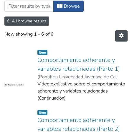
Browsing Facultad de Humanidades y Cie
Browse
All browse results
Now showing
1 - 6 of 6
Item
Comportamiento adherente y
variables relacionadas (Parte 1)
(
Pontificia Universidad Javeriana de Cali
,
2015
Video explicativo sobre el comportamiento
)
Correa Sánchez, Diego Emiro
No Thumbnail Available
adherente y variables relacionadas
(Continuación)
Item
Comportamiento adherente y
variables relacionadas (Parte 2)