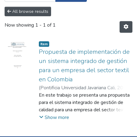
All browse results
Now showing
1 - 1 of 1
Item
Propuesta de implementación de
un sistema integrado de gestión
para un empresa del sector textil
en Colombia
(
Pontificia Universidad Javariana Cali
,
2023
)
Correa Giraldo, Esteban
En este trabajo se presenta una propuesta
;
Medina Argote,
Javier
para el sistema integrado de gestión de
;
Díaz Vega, María Isabel
calidad para una empresa del sector textil
en Colombia, basada en las normas ISO
Show more
9001, ISO 14001 e ISO 45001, que
abarcan los aspectos de calidad, ambiente y