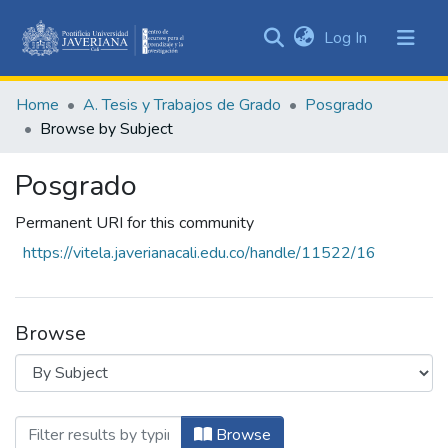
(current)
Log In
Communities
&
Home
A. Tesis y Trabajos de Grado
Posgrado
Collections
Browse by Subject
All of DSpace
Posgrado
Permanent URI for this community
https://vitela.javerianacali.edu.co/handle/11522/16
Browse
Browsing Posgrado by Subject "45001"
Browse