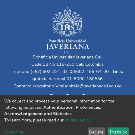
seguridad y salud en el trabajo. El objetivo
general es diseñar la propuesta para el
sistema integrado de gestión de calidad
que se debe implementar para la empresa
textil. Los objetivos específicos son:
determinar la situación actual de la empresa
mediante sistemas integrados de gestión;
proponer un sistema integrado de gestión
Pontificia Universidad Javeriana Cali
bajo los parámetros orientados por la
Calle 18 No 118-250 Cali, Colombia
gerencia de operaciones; estructurar
Teléfono:(+57) 602-321-82-00/602-485-64-00 - Línea
procesos de acuerdo con la propuesta de
gratuita nacional 01-8000-180556
implementación del sistema integrado de
Contacto repositorio Vitela:
vitela@javerianacali.edu.co
gestión y validar la propuesta de
implementación del sistema integrado de
We collect and process your personal information for the
gestión, comparando el antes y el después
following purposes:
Authentication, Preferences,
por medio de indicadores de gestión,
Acknowledgement and Statistics
.
herramientas financieras avanzadas y/o
To learn more, please read our
privacy policy
.
control de inventarios. Los resultados
Cookie
Privacy
End User
Send
esperados de este proyecto son
Customize
Decline
That's ok