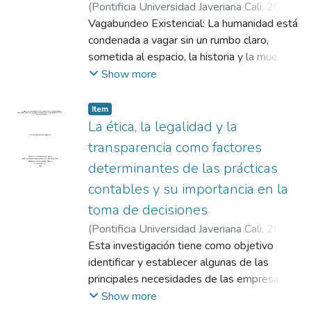
(
Pontificia Universidad Javeriana Cali
,
2024
)
Mejía López, Juan Felipe
Vagabundeo Existencial: La humanidad está
;
Pérez Asseff, Juan
Manuel
condenada a vagar sin un rumbo claro,
sometida al espacio, la historia y la muerte,
buscando respuestas a la cuestión de
Show more
"¿Quién soy?" Dualidad y Visiones: La
búsqueda de respuesta ha llevado a
Item
distintas visiones, desde mitos hasta
La ética, la legalidad y la
sistemas evidenciables, con la pregunta de
transparencia como factores
si somos lo que habitamos o lo que
determinantes de las prácticas
pensamos. Cuerpo y Pensamiento: La
contables y su importancia en la
noción del cuerpo como un "verbo hecho
carne" y la división entre el pensamiento y la
toma de decisiones
existencia son cuestionadas. La articulación
(
Pontificia Universidad Javeriana Cali
,
2024
)
racional sobre el cuerpo es vista como una
Espinosa Velasco, Juan Manuel
Esta investigación tiene como objetivo
;
Usme
ilusión. Arte de Vivir: La comprensión del ser
Suárez, Wilson Alexis
identificar y establecer algunas de las
se da a través de la experiencia y el
principales necesidades de las empresas
movimiento del cuerpo, no como un
clasificadas como MiPymes, abordando
Show more
problema a resolver, sino como un aspecto