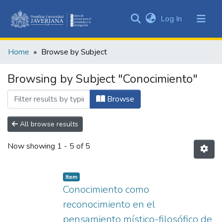
(current)
Log In
Communities
&
Home
Browse by Subject
Collections
All of DSpace
Browsing by Subject "Conocimiento"
Browse
All browse results
Now showing
1 - 5 of 5
Item
Conocimiento como
reconocimiento en el
pensamiento místico-filosófico de