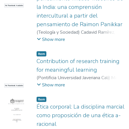
la India: una comprensión
No Thumbnail Available
intercultural a partir del
pensamiento de Raimon Panikkar
(
Teología y Sociedad
)
Cadavid Ramírez, Lina
Marcela de la Milagrosa
Show more
Item
Contribution of research training
for meaningful learning
(
Pontificia Universidad Javeriana Cali
)
Mazo
Betancur, Lorena
;
Pérez Arias, Sara
;
Rubiano
Show more
No Thumbnail Available
Varela, María Paula
;
Martínez Sánchez, Lina
Item
Ética corporal: La disciplina marcial
como proposición de una ética a-
racional