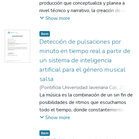
Pedrosa, Mónica
producción que conceptualiza y planea a
nivel técnico y narrativo, la creación de un
documental sobre la música Jazz en la
Show more
escena musical nocturna de la ciudad de
Cali, Colombia. Se plantea la narrativa desde
Item
distintos aspectos del lenguaje audiovisual
Detección de pulsaciones por
(fotografía, sonido, montaje y dirección); los
minuto en tiempo real a partir de
personajes que protagonizarán la pieza; el
un sistema de inteligencia
guion; las notas de producción; los
artificial para el género musical
referentes teóricos y estéticos que sirven
como ejemplo de lo que se quiere mostrar
salsa
en el filme, y que sustentan el mensaje que
(
Pontificia Universidad Javeriana Cali
,
2022
)
se quiere transmitir a las audiencias; por
Murcia Gómez, Danny Julian
La música es la combinación de un sin fin de
;
Sarria
último, está el cronograma de la producción
Montemiranda, Gerardo Mauricio
posibilidades de ritmos que escuchamos
junto con el presupuesto.
todo el tiempo, donde constantemente nos
ofrecen diferentes tipos de herramientas
Show more
para experimentar, innovar y disfrutar de uno
de los placeres más grandes que podemos
Item