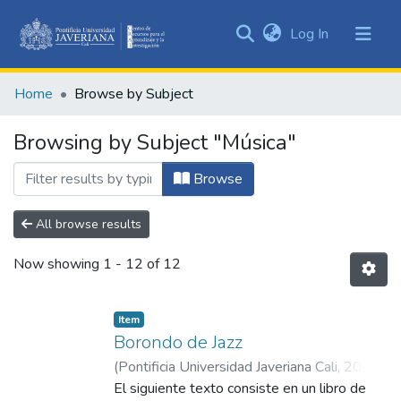
(current)
Log In
Communities
&
Home
Browse by Subject
Collections
All of DSpace
Browsing by Subject "Música"
Browse
All browse results
Now showing
1 - 12 of 12
Item
Borondo de Jazz
(
Pontificia Universidad Javeriana Cali
,
2025
)
Victoria Rodríguez, José Fernando
El siguiente texto consiste en un libro de
;
Bravo