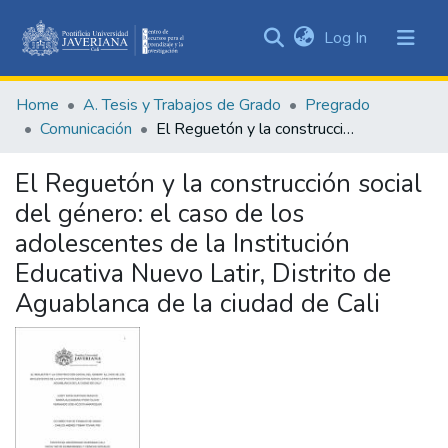
(current)
Log In
Communities
&
Home
A. Tesis y Trabajos de Grado
Pregrado
Collections
Comunicación
El Reguetón y la construcción social del género: el caso de los adolescentes de la Institución Educativa Nuevo Latir, Distrito de Aguablanca de la ciudad de Cali
All of DSpace
El Reguetón y la construcción social
Statistics
del género: el caso de los
adolescentes de la Institución
Educativa Nuevo Latir, Distrito de
Aguablanca de la ciudad de Cali