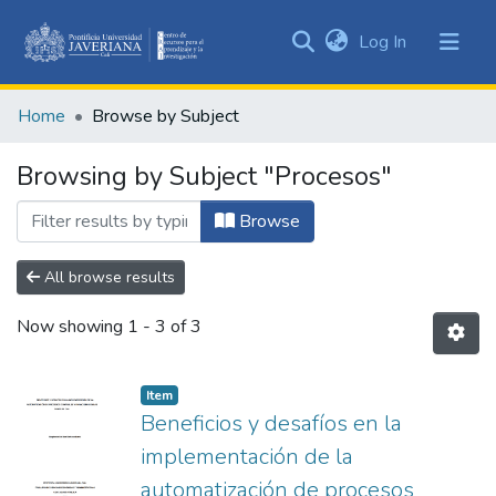
(current)
Log In
Communities
&
Home
Browse by Subject
Collections
All of DSpace
Browsing by Subject "Procesos"
Browse
All browse results
Now showing
1 - 3 of 3
Item
Beneficios y desafíos en la
implementación de la
automatización de procesos