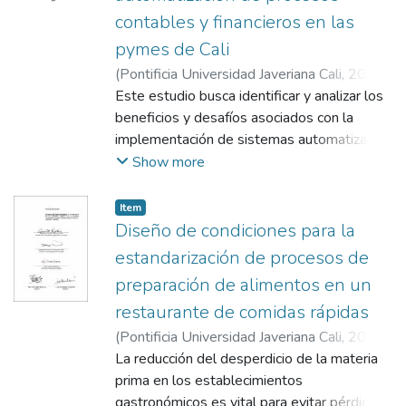
contables y financieros en las
pymes de Cali
(
Pontificia Universidad Javeriana Cali
,
2024
)
Barbosa Sarria, Stephanie del Mar
Este estudio busca identificar y analizar los
;
Sánchez
Páez, Raúl
beneficios y desafíos asociados con la
implementación de sistemas automatizados
en los procesos contables y financieros de
Show more
las pequeñas y medianas empresas
(PYMES) en Cali. A través de un enfoque
Item
cuantitativo, se recopilan y analizan datos
Diseño de condiciones para la
numéricos para establecer relaciones entre
estandarización de procesos de
variables, utilizando herramientas como
preparación de alimentos en un
encuestas y cuestionarios. El diseño de
restaurante de comidas rápidas
investigación es descriptivo y exploratorio,
destinado a detallar las características,
(
Pontificia Universidad Javeriana Cali
,
2021
)
funcionalidades y desafíos de la
Pino Ávila, Isabella
La reducción del desperdicio de la materia
;
Delgado Aguilara,
automatización en el contexto contable y
Anyela Karina
prima en los establecimientos
;
Triana Guevara, Nicolás
;
financiero de las PYMES de Cali. Se
Rodríguez Guerrero, Roberto José
gastronómicos es vital para evitar pérdidas
;
Vinasco