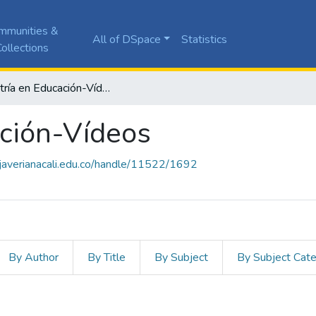
mmunities &
All of DSpace
Statistics
ollections
Maestría en Educación-Vídeos
ción-Vídeos
a.javerianacali.edu.co/handle/11522/1692
By Author
By Title
By Subject
By Subject Cat