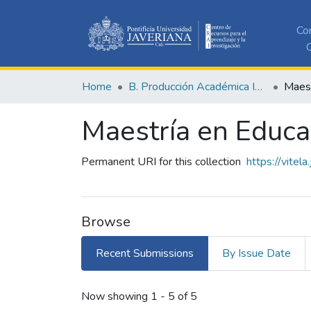
Co
C
Home
B. Producción Académica Institucional
Maestría en Educa
Permanent URI for this collection
https://vitel
Browse
Recent Submissions
By Issue Date
Recent Submissions
Now showing
1 - 5 of 5