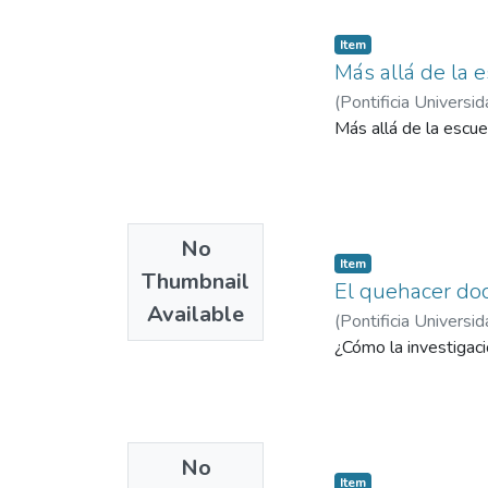
Item
Más allá de la 
(
Pontificia Universid
Más allá de la escue
No
Item
Thumbnail
El quehacer doce
Available
(
Pontificia Universid
¿Cómo la investigació
No
Item