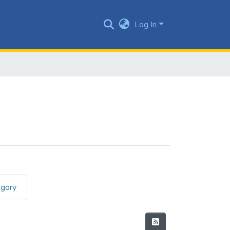
Log In
egory