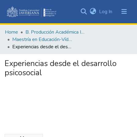
(current)
Log In
Communities
&
Home
B. Producción Académica Institucional
Collections
Maestría en Educación-Vídeos
All of DSpace
Experiencias desde el desarrollo psicosocial
Statistics
Experiencias desde el desarrollo
psicosocial