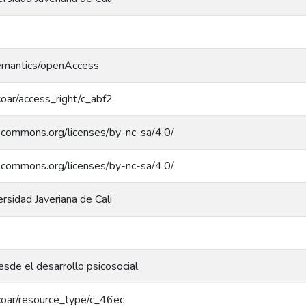
semantics/openAccess
/coar/access_right/c_abf2
vecommons.org/licenses/by-nc-sa/4.0/
vecommons.org/licenses/by-nc-sa/4.0/
ersidad Javeriana de Cali
esde el desarrollo psicosocial
g/coar/resource_type/c_46ec