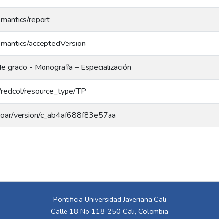
emantics/report
emantics/acceptedVersion
de grado - Monografía – Especialización
rg/redcol/resource_type/TP
g/coar/version/c_ab4af688f83e57aa
Pontificia Universidad Javeriana Cali
Calle 18 No 118-250 Cali, Colombia