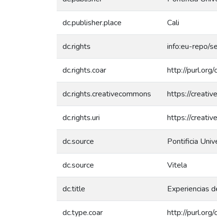
dc.publisher.place
Cali
dc.rights
info:eu-repo/
dc.rights.coar
http://purl.org
dc.rights.creativecommons
https://creati
dc.rights.uri
https://creati
dc.source
Pontificia Univ
dc.source
Vitela
dc.title
Experiencias d
dc.type.coar
http://purl.or