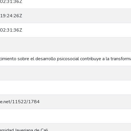
02:31:36Z
19:24:26Z
02:31:36Z
imiento sobre el desarrollo psicosocial contribuye a la transform
ndle.net/11522/1784
ersidad Javeriana de Cali