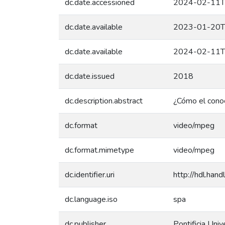
dc.date.accessioned
2024-02-11T
dc.date.available
2023-01-20T
dc.date.available
2024-02-11T
dc.date.issued
2018
dc.description.abstract
¿Cómo el conoc
dc.format
video/mpeg
dc.format.mimetype
video/mpeg
dc.identifier.uri
http://hdl.ha
dc.language.iso
spa
dc.publisher
Pontificia Univ