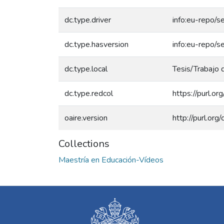
dc.type.driver
info:eu-repo/s
dc.type.hasversion
info:eu-repo/s
dc.type.local
Tesis/Trabajo 
dc.type.redcol
https://purl.o
oaire.version
http://purl.or
Collections
Maestría en Educación-Vídeos