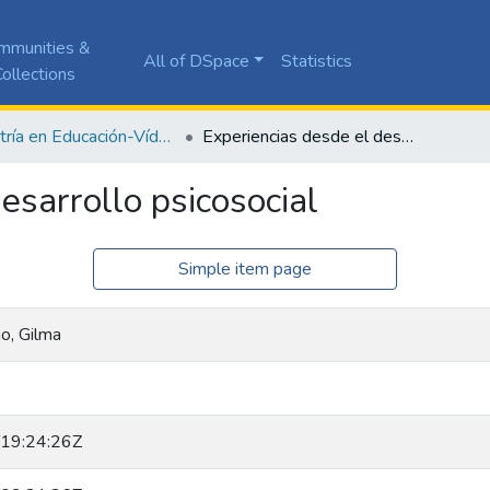
mmunities &
All of DSpace
Statistics
ollections
Maestría en Educación-Vídeos
Experiencias desde el desarrollo psicosocial
esarrollo psicosocial
Simple item page
o, Gilma
19:24:26Z