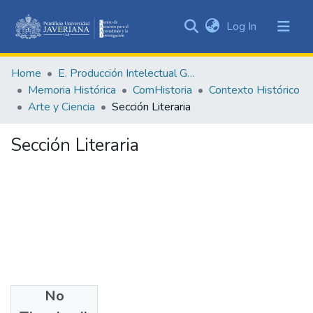
(current)
Log In
Communities
&
Home
E. Producción Intelectual General
Collections
Memoria Histórica
ComHistoria
Contexto Histórico
All of DSpace
Arte y Ciencia
Sección Literaria
Statistics
Sección Literaria
No
Authors