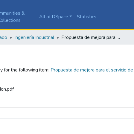
mmunities &
All of DSpace
Statistics
ollections
ado
Ingeniería Industrial
Propuesta de mejora para el servicio de aires acondicionados en la Pontificia Universidad Javeriana Cali
y for the following item:
Propuesta de mejora para el servicio de 
ion.pdf