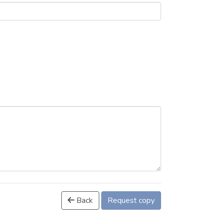
Back
Request copy