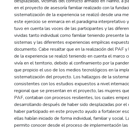
desplazadas, víctimas del conflicto armado en Nariño, a par
en el proyecto de asesoría familiar realizado con la funda
sistematización de la experiencia se realizó desde una met
este ejercicio se enmarca en el paradigma interpretativo y
tuvo en cuenta las voces de las participantes y las difere
vividas tanto individual como familiar teniendo presente la
sistemas y las diferentes experiencias empíricas expuest
documento. Cabe resaltar que en la realización del PAF y 
de la experiencia se realizó teniendo en cuenta el marco 
vivía en el territorio, debido al confinamiento por la pand
que propicio el uso de los medios tecnológicos en la imp
sistematización del proyecto. Los hallazgos de la sistema
consistentes con los estudios expuestos a nivel internacio
regional que se presentan en el proyecto, las mujeres que
PAF, contaban con procesos resilientes, los cuales empe
desarrollando después de haber sido desplazadas por el c
haber participado en este proyecto ayudo a fortalecer e
ellas habían iniciado de forma individual, familiar y social. 
permito conocer desde el proceso de implementación las 