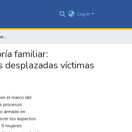
Log In
Sistematización de la experiencia del proyecto de asesoría familiar: fortalecimiento de los procesos resilientes de 5 mujeres desplazadas víctimas del conflicto armado en Nariño-Colombia
ía familiar:
es desplazadas víctimas
 en el marco del
os procesos
cto armado en
nocer los aspectos
e 5 mujeres