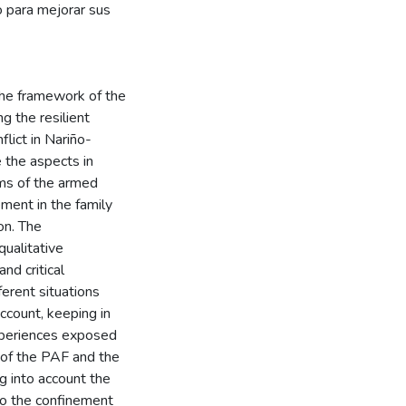
o para mejorar sus
the framework of the
g the resilient
lict in Nariño-
 the aspects in
ims of the armed
ement in the family
on. The
qualitative
nd critical
ferent situations
ccount, keeping in
experiences exposed
n of the PAF and the
ng into account the
 to the confinement