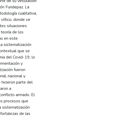
tir de su vinculación
ción Fundepaz. La
odología cualitativa,
 crítico, donde se
ntes situaciones
 teoría de los
as en este
la sistematización
contextual que se
emia del Covid-19, lo
lementación y
tización fueron
nal, nacional y
 hicieron parte del
zaron a
onflicto armado. El
sos procesos que
La sistematización
fortalezas de las