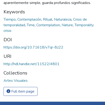
aparentemente simple, guarda profundos significados.
Keywords
Tiempo
,
Contemplación
,
Ritual
,
Naturaleza
,
Crisis de
temporalidad
,
Time
,
Contemplation
,
Nature
,
Temporality
crisis
DOI
https://doi.org/10.71618/v7qr-8z22
URI
http://hdl.handle.net/11522/4801
Collections
Artes Visuales
Full item page