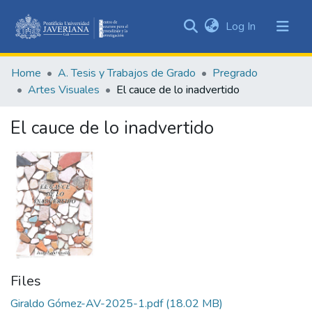
(current)
Log In
Communities
&
Home
A. Tesis y Trabajos de Grado
Pregrado
Collections
Artes Visuales
El cauce de lo inadvertido
All of DSpace
El cauce de lo inadvertido
Statistics
Files
Giraldo Gómez-AV-2025-1.pdf
(18.02 MB)