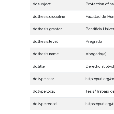
dc.subject
Protection of h
dc.thesis.discipline
Facultad de Hum
dc.thesis.grantor
Pontificia Unive
dc.thesis.level
Pregrado
dc.thesis.name
Abogado(a)
dc.title
Derecho al olvid
dc.type.coar
http://purl.org/
dc.type.local
Tesis/Trabajo d
dc.type.redcol
https://purl.org