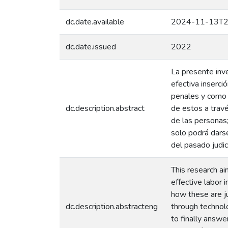
dc.date.available
2024-11-13T2
dc.date.issued
2022
La presente inve
efectiva inserci
penales y como e
dc.description.abstract
de estos a travé
de las personas;
solo podrá darse
del pasado judic
This research ai
effective labor 
how these are ju
dc.description.abstracteng
through technolo
to finally answe