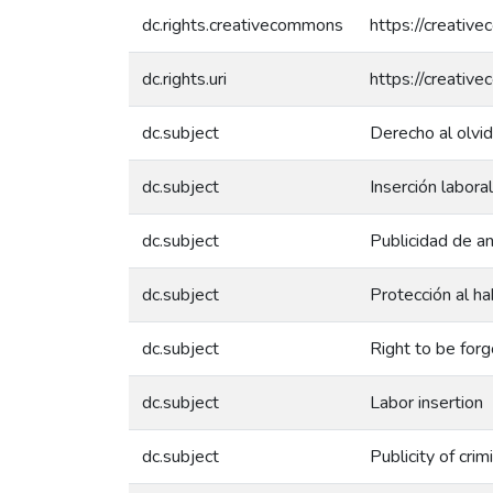
dc.rights.creativecommons
https://creativ
dc.rights.uri
https://creativ
dc.subject
Derecho al olvi
dc.subject
Inserción laboral
dc.subject
Publicidad de a
dc.subject
Protección al h
dc.subject
Right to be for
dc.subject
Labor insertion
dc.subject
Publicity of crim