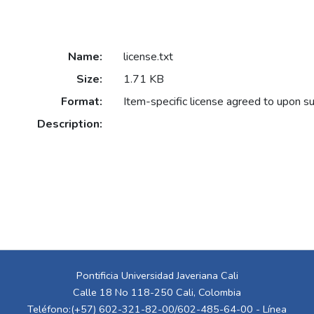
Name:
license.txt
Size:
1.71 KB
Format:
Item-specific license agreed to upon s
Description:
Pontificia Universidad Javeriana Cali
Calle 18 No 118-250 Cali, Colombia
Teléfono:(+57) 602-321-82-00/602-485-64-00 - Línea