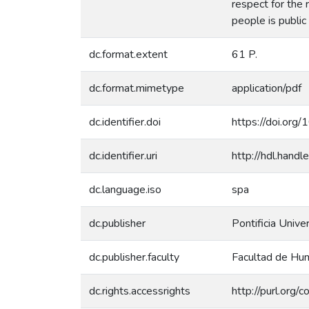
respect for the 
people is public
dc.format.extent
61 P.
dc.format.mimetype
application/pdf
dc.identifier.doi
https://doi.or
dc.identifier.uri
http://hdl.han
dc.language.iso
spa
dc.publisher
Pontificia Unive
dc.publisher.faculty
Facultad de Hum
dc.rights.accessrights
http://purl.org/