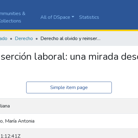
mmunities &
All of DSpace
Statistics
ollections
ado
Derecho
Derecho al olvido y reinserción laboral: una mirada desde la publicidad de antecedentes penales
nserción laboral: una mirada des
Simple item page
liana
, María Antonia
1:12:41Z