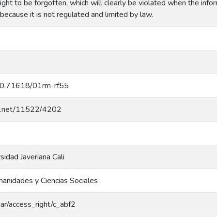
right to be forgotten, which will clearly be violated when the infor
 because it is not regulated and limited by law.
g/10.71618/01rm-rf55
dle.net/11522/4202
rsidad Javeriana Cali
anidades y Ciencias Sociales
coar/access_right/c_abf2