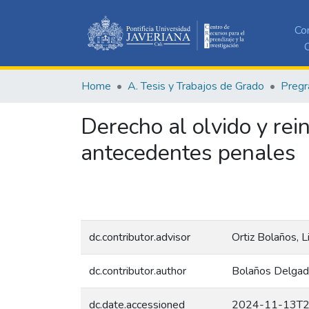
Co
C
Home
A. Tesis y Trabajos de Grado
Pregr
Derecho al olvido y rei
antecedentes penales
dc.contributor.advisor
Ortiz Bolaños, Li
dc.contributor.author
Bolaños Delgado
dc.date.accessioned
2024-11-13T2