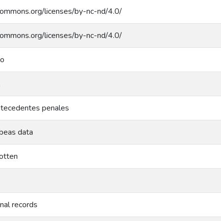
ecommons.org/licenses/by-nc-nd/4.0/
ecommons.org/licenses/by-nc-nd/4.0/
do
ntecedentes penales
abeas data
gotten
inal records