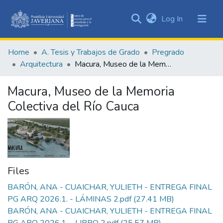
(current)
Log In
Communities
&
Home
A. Tesis y Trabajos de Grado
Pregrado
Collections
Arquitectura
Macura, Museo de la Memoria Colectiva del Río Cauca
All of DSpace
Macura, Museo de la Memoria
Statistics
Colectiva del Río Cauca
Files
BARÓN, ANA - CUAICHAR, YULIETH - ENTREGA FINAL
PG ARQ 2026.1. - LÁMINAS 2.pdf
(27.41 MB)
BARÓN, ANA - CUAICHAR, YULIETH - ENTREGA FINAL