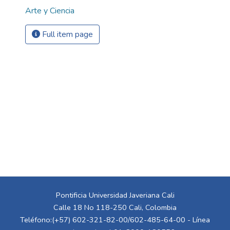
Arte y Ciencia
Full item page
Pontificia Universidad Javeriana Cali
Calle 18 No 118-250 Cali, Colombia
Teléfono:(+57) 602-321-82-00/602-485-64-00 - Línea