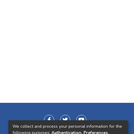
We collect and process your personal information for the
following purposes:
Authentication, Preferences,