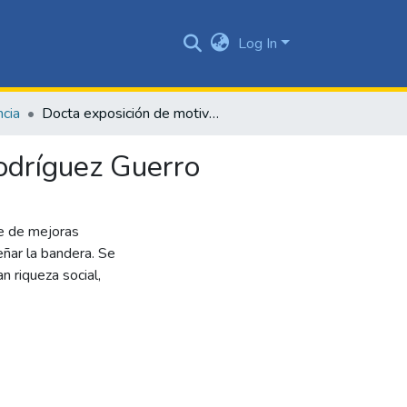
Log In
ncia
Docta exposición de motivos hace el maestro Ignacio Rodríguez Guerro
odríguez Guerro
te de mejoras
eñar la bandera. Se
an riqueza social,