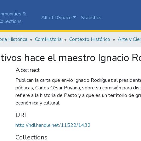
mmunities &
All of DSpace
Statistics
ollections
ia Histórica
ComHistoria
Contexto Histórico
Arte y Cie
tivos hace el maestro Ignacio R
Abstract
Publican la carta que envió Ignacio Rodríguez al presiden
públicas, Carlos César Puyana, sobre su comisión para dis
refiere a la historia de Pasto y a que es un territorio de gr
económica y cultural.
URI
http://hdl.handle.net/11522/1432
Collections