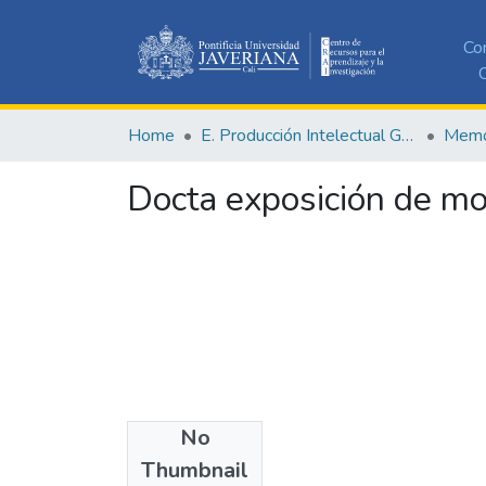
Co
C
Home
E. Producción Intelectual General
Memor
Docta exposición de mo
No
Authors
Thumbnail
COMHISTORIA