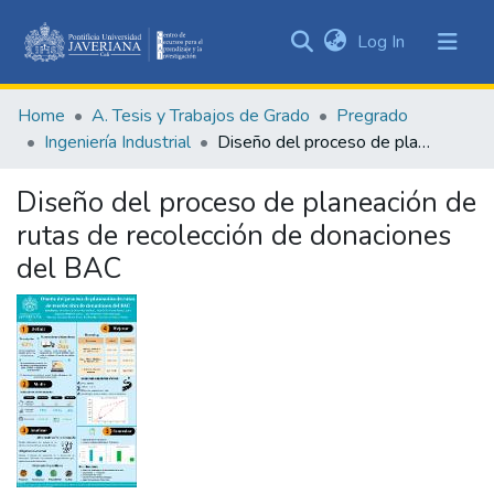
(current)
Log In
Communities
&
Home
A. Tesis y Trabajos de Grado
Pregrado
Collections
Ingeniería Industrial
Diseño del proceso de planeación de rutas de recolección de donaciones del BAC
All of DSpace
Diseño del proceso de planeación de
Statistics
rutas de recolección de donaciones
del BAC