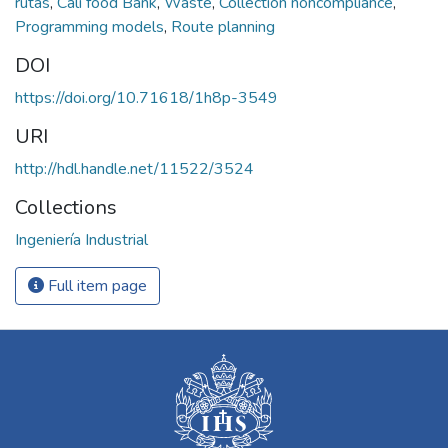
rutas
,
Cali food Bank
,
Waste
,
Collection noncompliance
,
Programming models
,
Route planning
DOI
https://doi.org/10.71618/1h8p-3549
URI
http://hdl.handle.net/11522/3524
Collections
Ingeniería Industrial
Full item page