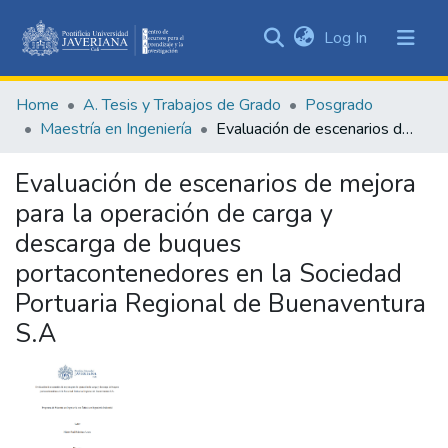
(current)
Log In
Communities
&
Home
A. Tesis y Trabajos de Grado
Posgrado
Collections
Maestría en Ingeniería
Evaluación de escenarios de mejora para la operación de carga y descarga de buques portacontenedores en la Sociedad Portuaria Regional de Buenaventura S.A
All of DSpace
Evaluación de escenarios de mejora
Statistics
para la operación de carga y
descarga de buques
portacontenedores en la Sociedad
Portuaria Regional de Buenaventura
S.A