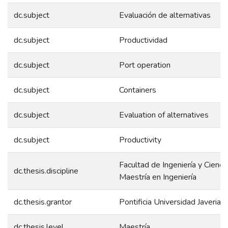
dc.subject
Evaluación de alternativas
dc.subject
Productividad
dc.subject
Port operation
dc.subject
Containers
dc.subject
Evaluation of alternatives
dc.subject
Productivity
Facultad de Ingeniería y Ciencia
dc.thesis.discipline
Maestría en Ingeniería
dc.thesis.grantor
Pontificia Universidad Javeriana
dc.thesis.level
Maestría