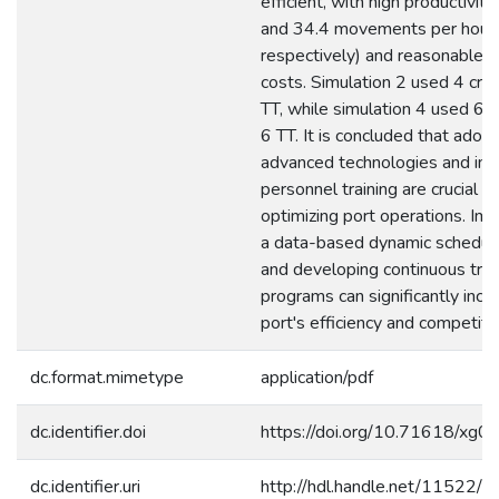
efficient, with high productiviti
and 34.4 movements per hour,
respectively) and reasonable o
costs. Simulation 2 used 4 cra
TT, while simulation 4 used 6 
6 TT. It is concluded that adopt
advanced technologies and im
personnel training are crucial to
optimizing port operations. Im
a data-based dynamic schedul
and developing continuous trai
programs can significantly incr
port's efficiency and competit
dc.format.mimetype
application/pdf
dc.identifier.doi
https://doi.org/10.71618/xg0
dc.identifier.uri
http://hdl.handle.net/11522/