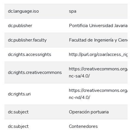
dc.language.iso
spa
dc.publisher
Pontificia Universidad Javariana
dc.publisher.faculty
Facultad de Ingeniería y Cienci
dc.rights.accessrights
http://purl.org/coar/access_rig
https://creativecommons.org/l
dc.rights.creativecommons
nc-sa/4.0/
https://creativecommons.org/l
dc.rights.uri
nc-nd/4.0/
dc.subject
Operación portuaria
dc.subject
Contenedores