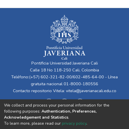
Pontificia Universidad Javeriana Cali
Calle 18 No 118-250 Cali, Colombia
Teléfono:(+57) 602-321-82-00/602-485-64-00 - Línea
gratuita nacional 01-8000-180556
Contacto repositorio Vitela:
vitela@javerianacali.edu.co
We collect and process your personal information for the
following purposes:
Authentication, Preferences,
Acknowledgement and Statistics
.
To learn more, please read our
privacy policy
.