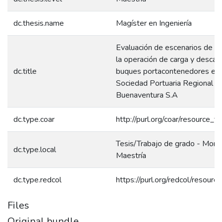
dc.thesis.name
Magíster en Ingeniería
Evaluación de escenarios de m
la operación de carga y descar
dc.title
buques portacontenedores en 
Sociedad Portuaria Regional d
Buenaventura S.A
dc.type.coar
http://purl.org/coar/resource_t
Tesis/Trabajo de grado - Monog
dc.type.local
Maestría
dc.type.redcol
https://purl.org/redcol/resour
Files
Original bundle