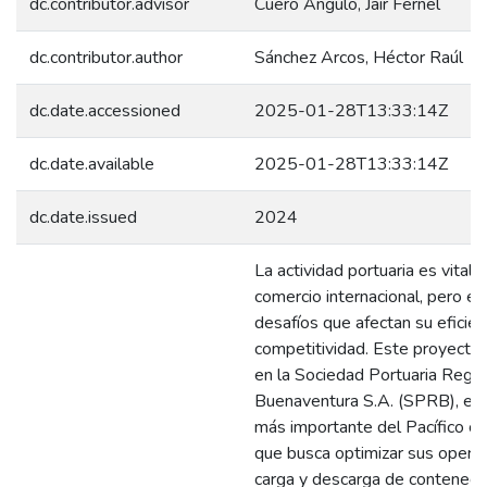
dc.contributor.advisor
Cuero Angulo, Jair Fernel
dc.contributor.author
Sánchez Arcos, Héctor Raúl
dc.date.accessioned
2025-01-28T13:33:14Z
dc.date.available
2025-01-28T13:33:14Z
dc.date.issued
2024
La actividad portuaria es vital p
comercio internacional, pero en
desafíos que afectan su eficien
competitividad. Este proyecto 
en la Sociedad Portuaria Regio
Buenaventura S.A. (SPRB), el 
más importante del Pacífico c
que busca optimizar sus opera
carga y descarga de contenedo