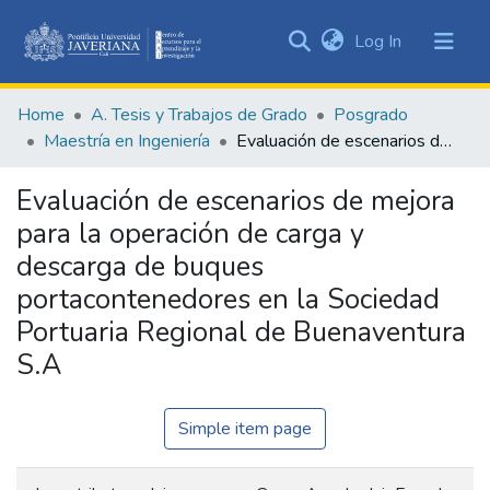
(current)
Log In
Communities
&
Home
A. Tesis y Trabajos de Grado
Posgrado
Collections
Maestría en Ingeniería
Evaluación de escenarios de mejora para la operación de carga y descarga de buques portacontenedores en la Sociedad Portuaria Regional de Buenaventura S.A
All of DSpace
Evaluación de escenarios de mejora
Statistics
para la operación de carga y
descarga de buques
portacontenedores en la Sociedad
Portuaria Regional de Buenaventura
S.A
Simple item page