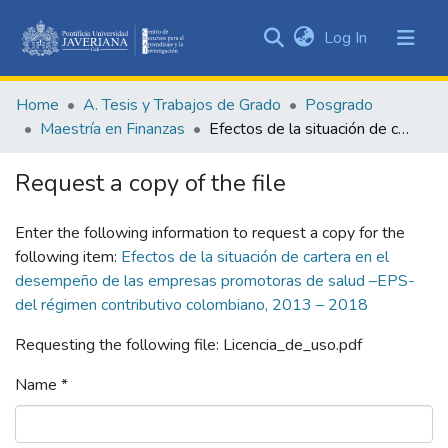
(current)
Log In
Communities
&
Home
A. Tesis y Trabajos de Grado
Posgrado
Collections
Maestría en Finanzas
Efectos de la situación de cartera en el desempeño de las empresas promotoras de salud –EPS- del régimen contributivo colombiano, 2013 – 2018
All of DSpace
Request a copy of the file
Statistics
Enter the following information to request a copy for the
following item:
Efectos de la situación de cartera en el
desempeño de las empresas promotoras de salud –EPS-
del régimen contributivo colombiano, 2013 – 2018
Requesting the following file: Licencia_de_uso.pdf
Name *