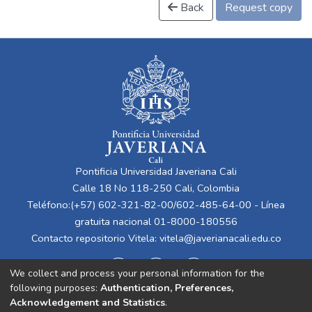
Back
Request copy
Pontificia Universidad Javeriana Cali
Calle 18 No 118-250 Cali, Colombia
Teléfono:(+57) 602-321-82-00/602-485-64-00 - Línea
gratuita nacional 01-8000-180556
Contacto repositorio Vitela:
vitela@javerianacali.edu.co
We collect and process your personal information for the
following purposes:
Authentication, Preferences,
Acknowledgement and Statistics
.